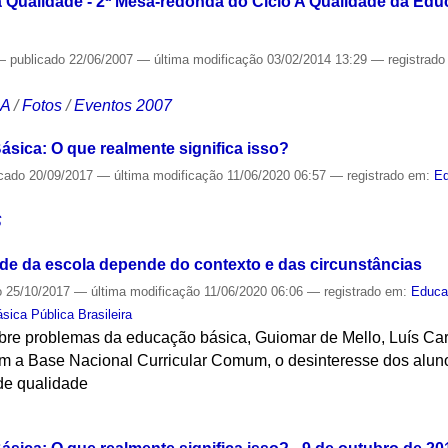
 Qualidade - 2ª Mesa-redonda do Ciclo A Qualidade da Edu
—
publicado
22/06/2007
—
última modificação
03/02/2014 13:29
— registrad
CA
/
Fotos
/
Eventos 2007
sica: O que realmente significa isso?
icado
20/09/2017
—
última modificação
11/06/2020 06:57
— registrado em:
E
S
de da escola depende do contexto e das circunstâncias
o
25/10/2017
—
última modificação
11/06/2020 06:06
— registrado em:
Educa
ica Pública Brasileira
bre problemas da educação básica, Guiomar de Mello, Luís Ca
 a Base Nacional Curricular Comum, o desinteresse dos aluno
de qualidade
S