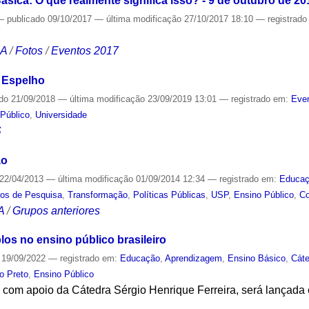
sica: O que realmente significa isso? - 9 de outubro de 20
—
publicado
09/10/2017
—
última modificação
27/10/2017 18:10
— registrad
CA
/
Fotos
/
Eventos 2017
 Espelho
ado
21/09/2018
—
última modificação
23/09/2019 13:01
— registrado em:
Even
Público
,
Universidade
S
ão
22/04/2013
—
última modificação
01/09/2014 12:34
— registrado em:
Educa
os de Pesquisa
,
Transformação
,
Políticas Públicas
,
USP
,
Ensino Público
,
C
A
/
Grupos anteriores
os no ensino público brasileiro
19/09/2022
— registrado em:
Educação
,
Aprendizagem
,
Ensino Básico
,
Cáte
ão Preto
,
Ensino Público
e com apoio da Cátedra Sérgio Henrique Ferreira, será lançad
S