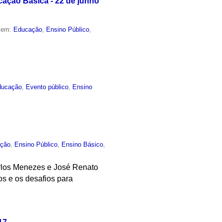
cação Básica - 22 de junho
o em:
Educação
,
Ensino Público
,
ducação
,
Evento público
,
Ensino
ção
,
Ensino Público
,
Ensino Básico
,
rlos Menezes e José Renato
s e os desafios para