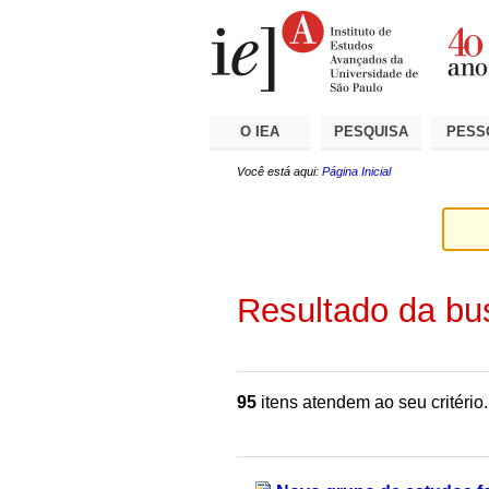
Ir
Ferramentas
Seções
para
Pessoais
o
conteúdo.
|
Ir
para
a
O IEA
PESQUISA
PESS
navegação
Você está aqui:
Página Inicial
Resultado da bu
95
itens atendem ao seu critério.