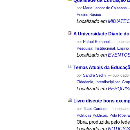
Qualidade da Educação Bá
por
Maria Leonor de Calasans
Ensino Básico
Localizado em
MIDIATE
A Universidade Diante do
por
Rafael Borsanelli
—
public
Pesquisa
,
Institucional
,
Ensino 
Localizado em
EVENTO
Temas Atuais da Educaç
por
Sandra Sedini
—
publicado
Cidadania
,
Interdisciplinar
,
Grup
Localizado em
PESQUIS
Livro discute bons exempl
por
Thais Cardoso
—
publicado
Políticas Públicas
,
Polo Ribeir
Obra, produzida pelo Ied
Localizado em
NOTÍCIA