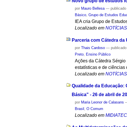
Novo grupo de estudos fo
por
Mauro Bellesa
—
publicado
Básico
,
Grupo de Estudos Educ
IEA cria Grupo de Estudos
Localizado em
NOTÍCIA
Parceria com Cátedra da
por
Thais Cardoso
—
publicado
Preto
,
Ensino Público
Ações da Cátedra Sérgio 
estatísticas e de ciência
Localizado em
NOTÍCIA
Qualidade da Educação: 
Básica" - 26 de abril de 2
por
Maria Leonor de Calasans
Brasil
,
O Comum
Localizado em
MIDIATE