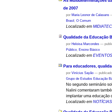
As Multideterminações da
de 2007
por
Maria Leonor de Calasans
Brasil
,
O Comum
Localizado em
MIDIATE
Qualidade da Educação Bá
por
Heloisa Marcondes
—
publ
Público
,
Ensino Básico
Localizado em
EVENTO
Para educadores, qualida
por
Vinícius Sayão
—
publicad
Grupo de Estudos Educação Bás
No segundo seminário so
Nalini comentaram também
implantar uma educação 
Localizado em
NOTÍCIA