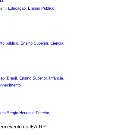
17
o em:
Educação
,
Ensino Público
,
to público
,
Ensino Superior
,
Ciência
,
ção
,
Brasil
,
Ensino Superior
,
Infância
,
onhecimento
dra Sérgio Henrique Ferreira
,
a em evento no IEA-RP