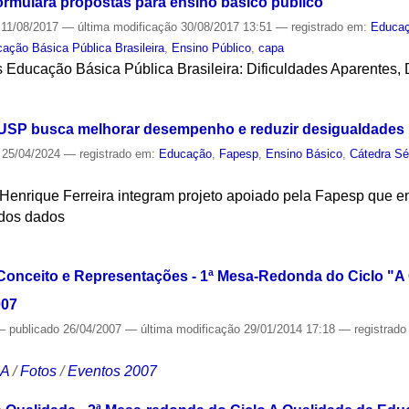
rmulará propostas para ensino básico público
11/08/2017
—
última modificação
30/08/2017 13:51
— registrado em:
Educa
ação Básica Pública Brasileira
,
Ensino Público
,
capa
 Educação Básica Pública Brasileira: Dificuldades Aparentes, 
S
 USP busca melhorar desempenho e reduzir desigualdades 
25/04/2024
— registrado em:
Educação
,
Fapesp
,
Ensino Básico
,
Cátedra Sé
Henrique Ferreira integram projeto apoiado pela Fapesp que 
s dos dados
S
Conceito e Representações - 1ª Mesa-Redonda do Ciclo "A
007
—
publicado
26/04/2007
—
última modificação
29/01/2014 17:18
— registrad
CA
/
Fotos
/
Eventos 2007