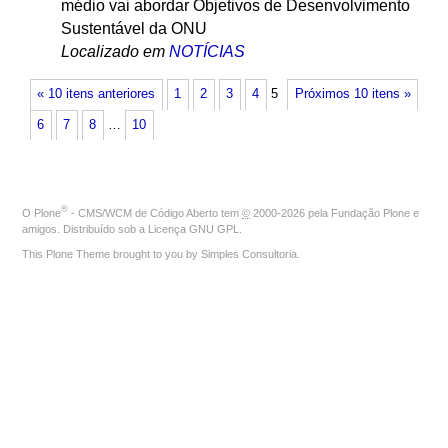
médio vai abordar Objetivos de Desenvolvimento
Sustentável da ONU
Localizado em
NOTÍCIAS
« 10 itens anteriores
1
2
3
4
5
Próximos 10 itens »
6
7
8
…
10
®
O
Plone
- CMS/WCM de Código Aberto
tem
©
2000-2026 pela
Fundação Plone
e
amigos. Distribuído sob a
Licença GNU GPL
.
This Plone Theme brought to you by
Simples Consultoria
.