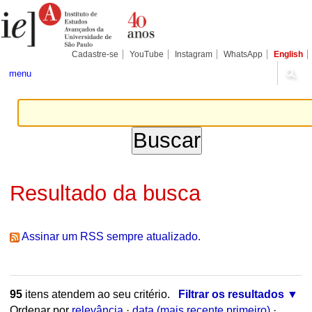
Ir
Ferramentas
Seções
para
Pessoais
o
conteúdo.
|
Cadastre-se
YouTube
Instagram
WhatsApp
English
Ir
para
menu
a
navegação
Resultado da busca
Assinar um RSS sempre atualizado.
95
itens atendem ao seu critério.
Filtrar os resultados
Ordenar por
relevância
·
data (mais recente primeiro)
·