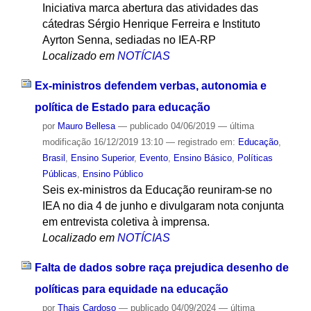
Iniciativa marca abertura das atividades das
cátedras Sérgio Henrique Ferreira e Instituto
Ayrton Senna, sediadas no IEA-RP
Localizado em
NOTÍCIAS
Ex-ministros defendem verbas, autonomia e
política de Estado para educação
por
Mauro Bellesa
—
publicado
04/06/2019
—
última
modificação
16/12/2019 13:10
— registrado em:
Educação
,
Brasil
,
Ensino Superior
,
Evento
,
Ensino Básico
,
Políticas
Públicas
,
Ensino Público
Seis ex-ministros da Educação reuniram-se no
IEA no dia 4 de junho e divulgaram nota conjunta
em entrevista coletiva à imprensa.
Localizado em
NOTÍCIAS
Falta de dados sobre raça prejudica desenho de
políticas para equidade na educação
por
Thais Cardoso
—
publicado
04/09/2024
—
última