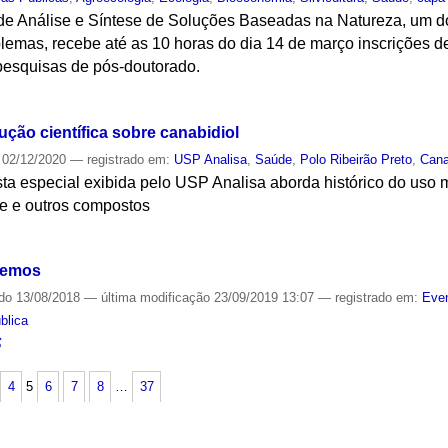
 de Análise e Síntese de Soluções Baseadas na Natureza, um 
lemas, recebe até as 10 horas do dia 14 de março inscrições d
pesquisas de pós-doutorado.
S
ução científica sobre canabidiol
02/12/2020
— registrado em:
USP Analisa
,
Saúde
,
Polo Ribeirão Preto
,
Cana
sta especial exibida pelo USP Analisa aborda histórico do uso
e e outros compostos
S
eremos
ado
13/08/2018
—
última modificação
23/09/2019 13:07
— registrado em:
Even
blica
S
4
5
6
7
8
…
37