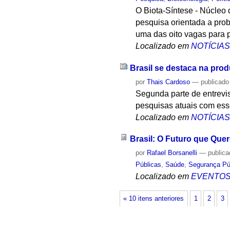
O Biota-Síntese - Núcleo
pesquisa orientada a prob
uma das oito vagas para 
Localizado em
NOTÍCIA
Brasil se destaca na prod
por
Thais Cardoso
—
publicado
Segunda parte de entrevi
pesquisas atuais com ess
Localizado em
NOTÍCIA
Brasil: O Futuro que Qu
por
Rafael Borsanelli
—
public
Públicas
,
Saúde
,
Segurança Pú
Localizado em
EVENTO
« 10 itens anteriores
1
2
3