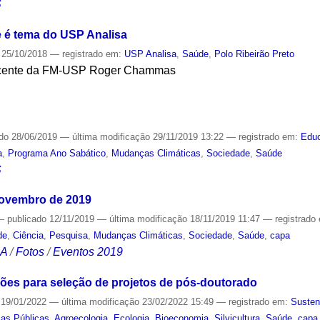
S
 é tema do USP Analisa
25/10/2018
— registrado em:
USP Analisa
,
Saúde
,
Polo Ribeirão Preto
docente da FM-USP Roger Chammas
S
ado
28/06/2019
—
última modificação
29/11/2019 13:22
— registrado em:
Edu
a
,
Programa Ano Sabático
,
Mudanças Climáticas
,
Sociedade
,
Saúde
S
novembro de 2019
—
publicado
12/11/2019
—
última modificação
18/11/2019 11:47
— registrado
de
,
Ciência
,
Pesquisa
,
Mudanças Climáticas
,
Sociedade
,
Saúde
,
capa
CA
/
Fotos
/
Eventos 2019
ições para seleção de projetos de pós-doutorado
19/01/2022
—
última modificação
23/02/2022 15:49
— registrado em:
Susten
cas Públicas
,
Agroecologia
,
Ecologia
,
Bioeconomia
,
Silvicultura
,
Saúde
,
capa