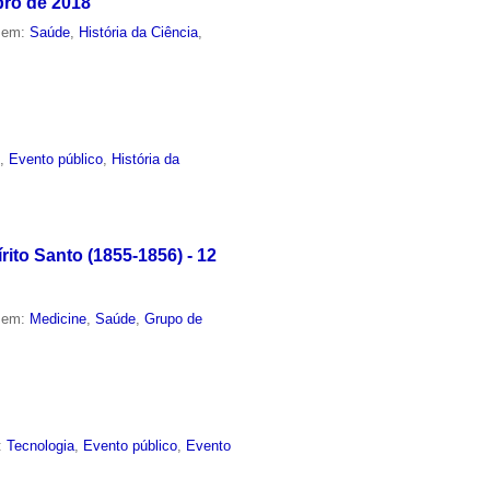
bro de 2018
o em:
Saúde
,
História da Ciência
,
e
,
Evento público
,
História da
ito Santo (1855-1856) - 12
o em:
Medicine
,
Saúde
,
Grupo de
:
Tecnologia
,
Evento público
,
Evento