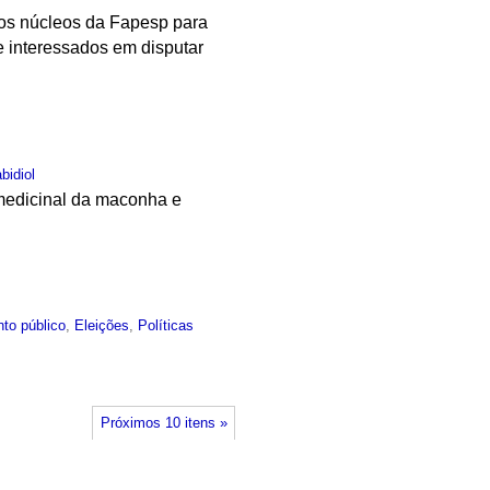
dos núcleos da Fapesp para
e interessados em disputar
bidiol
 medicinal da maconha e
to público
,
Eleições
,
Políticas
Próximos 10 itens »