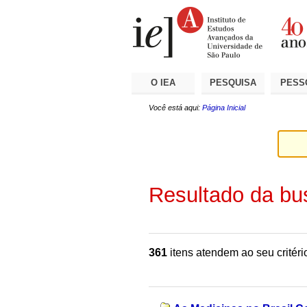
Ir
Ferramentas
Seções
para
Pessoais
o
conteúdo.
|
Ir
para
a
O IEA
PESQUISA
PESS
navegação
Você está aqui:
Página Inicial
Resultado da bu
361
itens atendem ao seu critéri