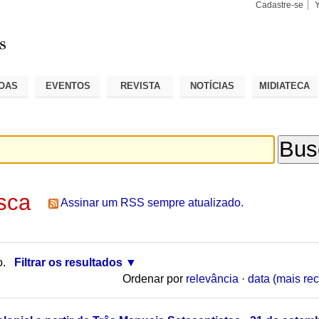
Cadastre-se
Busca
Busca
Avançad
OAS
EVENTOS
REVISTA
NOTÍCIAS
MIDIATECA
sca
Assinar um RSS sempre atualizado.
o.
Filtrar os resultados
Ordenar por
relevância
·
data (mais rec