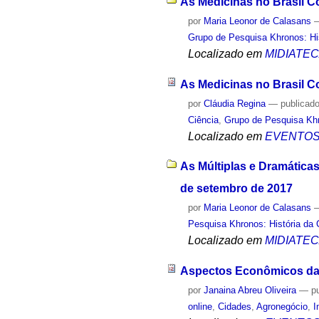
As Medicinas no Brasil Co
por
Maria Leonor de Calasans
Grupo de Pesquisa Khronos: His
Localizado em
MIDIATE
As Medicinas no Brasil Co
por
Cláudia Regina
—
publicad
Ciência
,
Grupo de Pesquisa Khr
Localizado em
EVENTO
As Múltiplas e Dramáticas
de setembro de 2017
por
Maria Leonor de Calasans
Pesquisa Khronos: História da 
Localizado em
MIDIATE
Aspectos Econômicos da 
por
Janaina Abreu Oliveira
—
p
online
,
Cidades
,
Agronegócio
,
I