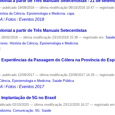
lonial a partir de Três Manuais Setecentistas - 21 de setem
—
publicado
19/09/2018
—
última modificação
08/10/2018 10:47
— registrad
tória da Ciência, Epistemologia e Medicina
,
capa
CA
/
Fotos
/
Eventos 2018
lonial a partir de Três Manuais Setecentistas
o
26/02/2018
—
última modificação
23/10/2018 15:38
— registrado em:
Saúd
onos: História da Ciência, Epistemologia e Medicina
S
 Experiências da Passagem do Cólera na Província do Espír
—
publicado
12/09/2017
—
última modificação
22/09/2017 14:29
— registrad
Ciência, Epistemologia e Medicina
,
Saúde Pública
CA
/
Fotos
/
Eventos 2017
Implantação de 5G no Brasil
ublicado
02/10/2020
—
última modificação
23/12/2020 16:27
— registrado em
ndústria
,
Comunicação
,
5G
,
Saúde