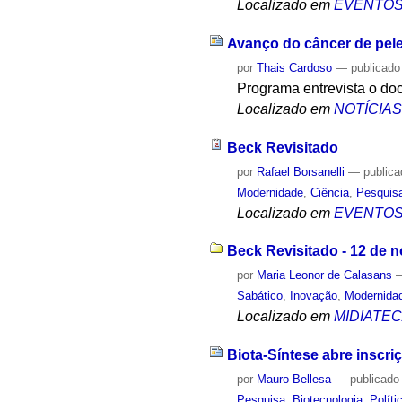
Localizado em
EVENTO
Avanço do câncer de pele
por
Thais Cardoso
—
publicado
Programa entrevista o 
Localizado em
NOTÍCIA
Beck Revisitado
por
Rafael Borsanelli
—
public
Modernidade
,
Ciência
,
Pesquis
Localizado em
EVENTO
Beck Revisitado - 12 de 
por
Maria Leonor de Calasans
Sabático
,
Inovação
,
Modernida
Localizado em
MIDIATE
Biota-Síntese abre inscr
por
Mauro Bellesa
—
publicado
Pesquisa
,
Biotecnologia
,
Políti