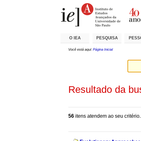
Ir
Ferramentas
Seções
para
Pessoais
o
conteúdo.
|
Ir
para
a
O IEA
PESQUISA
PESS
navegação
Você está aqui:
Página Inicial
Resultado da bu
56
itens atendem ao seu critério.