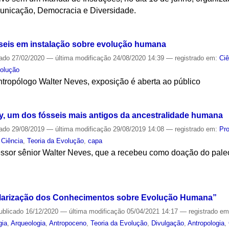
unicação, Democracia e Diversidade.
S
sseis em instalação sobre evolução humana
cado
27/02/2020
—
última modificação
24/08/2020 14:39
— registrado em:
Ciê
volução
tropólogo Walter Neves, exposição é aberta ao público
S
cy, um dos fósseis mais antigos da ancestralidade humana
cado
29/08/2019
—
última modificação
29/08/2019 14:08
— registrado em:
Pr
,
Ciência
,
Teoria da Evolução
,
capa
fessor sênior Walter Neves, que a recebeu como doação do pale
S
ularização dos Conhecimentos sobre Evolução Humana”
ublicado
16/12/2020
—
última modificação
05/04/2021 14:17
— registrado e
gia
,
Arqueologia
,
Antropoceno
,
Teoria da Evolução
,
Divulgação
,
Antropologia
,