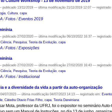
 to Culture Workshop - 13 de novembro de 2019
—
publicado
13/11/2019
—
última modificação
21/11/2019 12:07
— registrado
ogia
,
Cultura
,
capa
CA
/
Fotos
/
Eventos 2019
inínia
—
publicado
27/02/2020
—
última modificação
06/10/2022 16:37
— registrad
,
Ciência
,
Pesquisa
,
Teoria da Evolução
,
capa
CA
/
Fotos
/
Exposições
inínia
—
publicado
27/02/2020
—
última modificação
27/02/2020 16:43
— registrad
,
Ciência
,
Pesquisa
,
Teoria da Evolução
,
capa
CA
/
Fotos
/
Institucional
ia e a diversidade da vida a partir da auto-organização
04/07/2023
—
última modificação
04/07/2023 14:13
— registrado em:
Event
de
,
Cátedra Otavio Frias Filho
,
capa
,
Teoria Darwiniana
sar Mota, professor da UFRJ, foi o expositor no seminário Aut
vo sem um Manual de Instruções, no dia 13 de junho, organiza