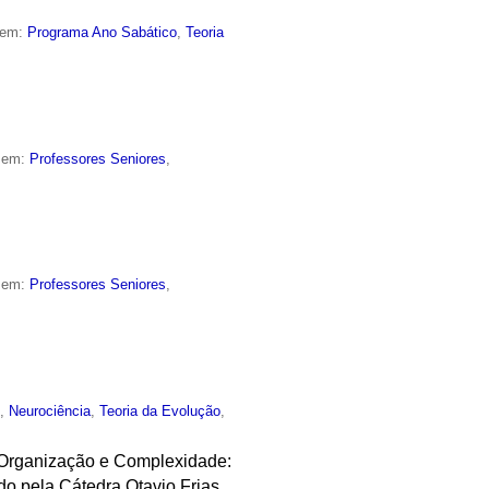
 em:
Programa Ano Sabático
,
Teoria
o em:
Professores Seniores
,
o em:
Professores Seniores
,
o
,
Neurociência
,
Teoria da Evolução
,
o-Organização e Complexidade:
do pela Cátedra Otavio Frias