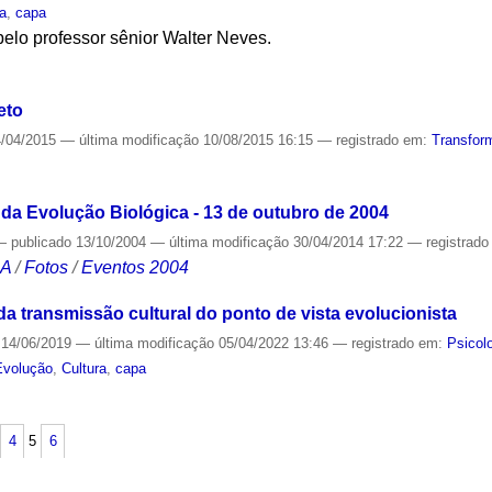
ia
,
capa
elo professor sênior Walter Neves.
S
eto
/04/2015
—
última modificação
10/08/2015 16:15
— registrado em:
Transfor
S
a Evolução Biológica - 13 de outubro de 2004
—
publicado
13/10/2004
—
última modificação
30/04/2014 17:22
— registrad
CA
/
Fotos
/
Eventos 2004
 da transmissão cultural do ponto de vista evolucionista
14/06/2019
—
última modificação
05/04/2022 13:46
— registrado em:
Psicol
Evolução
,
Cultura
,
capa
S
4
5
6