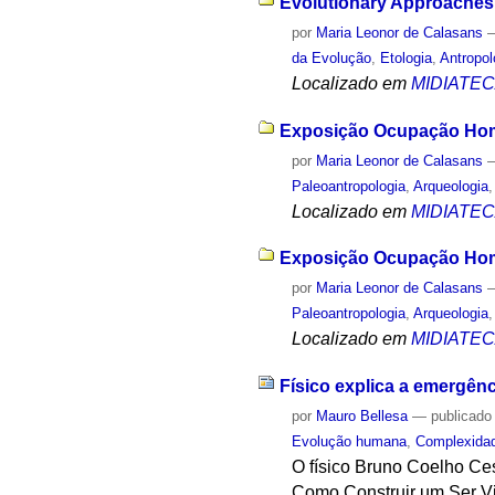
Evolutionary Approaches
por
Maria Leonor de Calasans
da Evolução
,
Etologia
,
Antropol
Localizado em
MIDIATE
Exposição Ocupação Hom
por
Maria Leonor de Calasans
Paleoantropologia
,
Arqueologia
Localizado em
MIDIATE
Exposição Ocupação Hom
por
Maria Leonor de Calasans
Paleoantropologia
,
Arqueologia
Localizado em
MIDIATE
Físico explica a emergênc
por
Mauro Bellesa
—
publicado
Evolução humana
,
Complexida
O físico Bruno Coelho Ce
Como Construir um Ser Vi