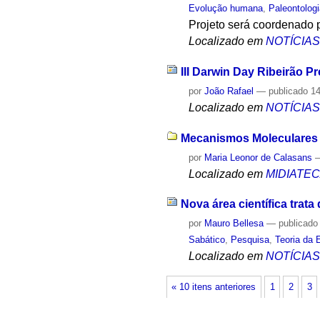
Evolução humana
,
Paleontolog
Projeto será coordenado p
Localizado em
NOTÍCIA
III Darwin Day Ribeirão Pr
por
João Rafael
—
publicado
14
Localizado em
NOTÍCIA
Mecanismos Moleculares d
por
Maria Leonor de Calasans
Localizado em
MIDIATE
Nova área científica trata
por
Mauro Bellesa
—
publicado
Sabático
,
Pesquisa
,
Teoria da 
Localizado em
NOTÍCIA
« 10 itens anteriores
1
2
3