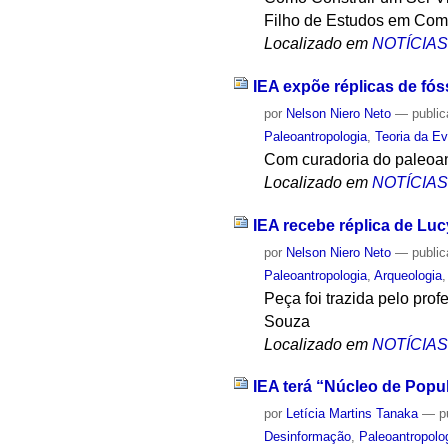
Filho de Estudos em Com
Localizado em
NOTÍCIA
IEA expõe réplicas de fó
por
Nelson Niero Neto
—
publi
Paleoantropologia
,
Teoria da E
Com curadoria do paleoan
Localizado em
NOTÍCIA
IEA recebe réplica de Lu
por
Nelson Niero Neto
—
publi
Paleoantropologia
,
Arqueologia
Peça foi trazida pelo pro
Souza
Localizado em
NOTÍCIA
IEA terá “Núcleo de Pop
por
Letícia Martins Tanaka
—
p
Desinformação
,
Paleoantropolo