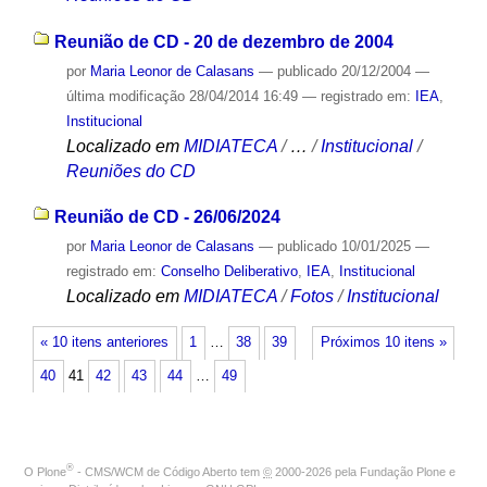
Reunião de CD - 20 de dezembro de 2004
por
Maria Leonor de Calasans
—
publicado
20/12/2004
—
última modificação
28/04/2014 16:49
— registrado em:
IEA
,
Institucional
Localizado em
MIDIATECA
/
…
/
Institucional
/
Reuniões do CD
Reunião de CD - 26/06/2024
por
Maria Leonor de Calasans
—
publicado
10/01/2025
—
registrado em:
Conselho Deliberativo
,
IEA
,
Institucional
Localizado em
MIDIATECA
/
Fotos
/
Institucional
« 10 itens anteriores
1
…
38
39
Próximos 10 itens »
40
41
42
43
44
…
49
®
O
Plone
- CMS/WCM de Código Aberto
tem
©
2000-2026 pela
Fundação Plone
e