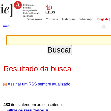
Ir
Ferramentas
Seções
para
Pessoais
o
conteúdo.
|
Cadastre-se
YouTube
Instagram
WhatsApp
English
Ir
para
menu
a
navegação
Resultado da busca
Assinar um RSS sempre atualizado.
483
itens atendem ao seu critério.
Filtrar os resultados