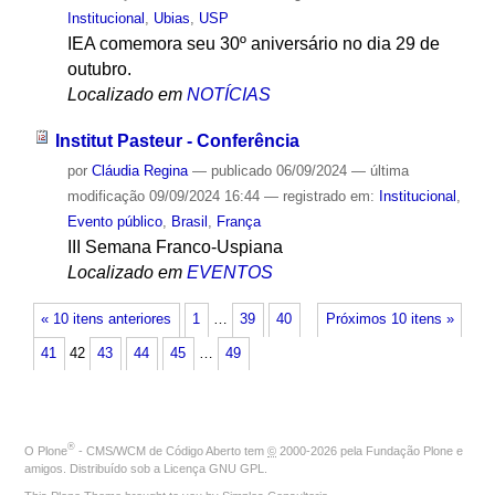
Institucional
,
Ubias
,
USP
IEA comemora seu 30º aniversário no dia 29 de
outubro.
Localizado em
NOTÍCIAS
Institut Pasteur - Conferência
por
Cláudia Regina
—
publicado
06/09/2024
—
última
modificação
09/09/2024 16:44
— registrado em:
Institucional
,
Evento público
,
Brasil
,
França
III Semana Franco-Uspiana
Localizado em
EVENTOS
« 10 itens anteriores
1
…
39
40
Próximos 10 itens »
41
42
43
44
45
…
49
®
O
Plone
- CMS/WCM de Código Aberto
tem
©
2000-2026 pela
Fundação Plone
e
amigos. Distribuído sob a
Licença GNU GPL
.