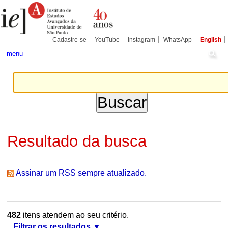
Ir
Ferramentas
Seções
para
Pessoais
o
conteúdo.
|
Cadastre-se
YouTube
Instagram
WhatsApp
English
Ir
para
menu
a
navegação
Resultado da busca
Assinar um RSS sempre atualizado.
482
itens atendem ao seu critério.
Filtrar os resultados