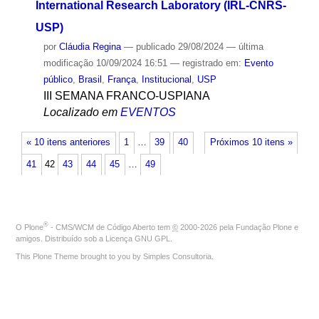
International Research Laboratory (IRL-CNRS-
USP)
por
Cláudia Regina
—
publicado
29/08/2024
—
última
modificação
10/09/2024 16:51
— registrado em:
Evento
público
,
Brasil
,
França
,
Institucional
,
USP
III SEMANA FRANCO-USPIANA
Localizado em
EVENTOS
« 10 itens anteriores
1
…
39
40
Próximos 10 itens »
41
42
43
44
45
…
49
®
O
Plone
- CMS/WCM de Código Aberto
tem
©
2000-2026 pela
Fundação Plone
e
amigos. Distribuído sob a
Licença GNU GPL
.
This Plone Theme brought to you by
Simples Consultoria
.