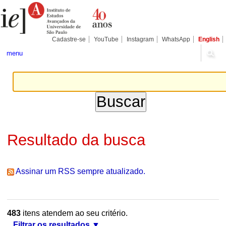
Ir
Ferramentas
Seções
para
Pessoais
o
conteúdo.
|
Cadastre-se
YouTube
Instagram
WhatsApp
English
Ir
para
menu
a
navegação
Resultado da busca
Assinar um RSS sempre atualizado.
483
itens atendem ao seu critério.
Filtrar os resultados