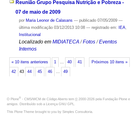
Reunião Grupo Pesquisa Nutrição e Pobreza -
07 de maio de 2009
por
Maria Leonor de Calasans
—
publicado
07/05/2009
—
última modificação
03/12/2013 10:08
— registrado em:
IEA
,
Institucional
Localizado em
MIDIATECA
/
Fotos
/
Eventos
Internos
« 10 itens anteriores
1
…
40
41
Próximos 10 itens »
42
43
44
45
46
…
49
®
O
Plone
- CMS/WCM de Código Aberto
tem
©
2000-2026 pela
Fundação Plone
e
amigos. Distribuído sob a
Licença GNU GPL
.
This Plone Theme brought to you by
Simples Consultoria
.