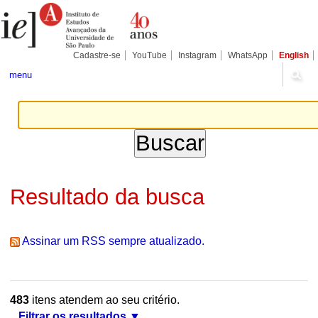
Ir
Ferramentas
Seções
para
Pessoais
o
conteúdo.
|
Cadastre-se
YouTube
Instagram
WhatsApp
English
Ir
para
menu
a
navegação
Resultado da busca
Assinar um RSS sempre atualizado.
483
itens atendem ao seu critério.
Filtrar os resultados