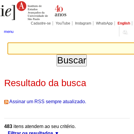
Ir
Ferramentas
Seções
para
Pessoais
o
conteúdo.
|
Cadastre-se
YouTube
Instagram
WhatsApp
English
Ir
para
menu
a
navegação
Resultado da busca
Assinar um RSS sempre atualizado.
483
itens atendem ao seu critério.
Filtrar os resultados