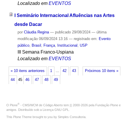
Localizado em
EVENTOS
I Seminário Internacional Afluências nas Artes
desde Dacar
por
Cláudia Regina
—
publicado
29/08/2024
—
última
modificação
06/09/2024 13:16
— registrado em:
Evento
público
,
Brasil
,
França
,
Institucional
,
USP
III Semana Franco-Uspiana
Localizado em
EVENTOS
« 10 itens anteriores
1
…
42
43
Próximos 10 itens »
44
45
46
47
48
49
®
O
Plone
- CMS/WCM de Código Aberto
tem
©
2000-2026 pela
Fundação Plone
e
amigos. Distribuído sob a
Licença GNU GPL
.
This Plone Theme brought to you by
Simples Consultoria
.