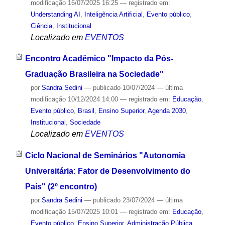
modificação
16/07/2025 16:25
— registrado em:
Understanding AI
,
Inteligência Artificial
,
Evento público
,
Ciência
,
Institucional
Localizado em
EVENTOS
Encontro Acadêmico "Impacto da Pós-
Graduação Brasileira na Sociedade"
por
Sandra Sedini
—
publicado
10/07/2024
—
última
modificação
10/12/2024 14:00
— registrado em:
Educação
,
Evento público
,
Brasil
,
Ensino Superior
,
Agenda 2030
,
Institucional
,
Sociedade
Localizado em
EVENTOS
Ciclo Nacional de Seminários "Autonomia
Universitária: Fator de Desenvolvimento do
País" (2º encontro)
por
Sandra Sedini
—
publicado
23/07/2024
—
última
modificação
15/07/2025 10:01
— registrado em:
Educação
,
Evento público
,
Ensino Superior
,
Administração Pública
,