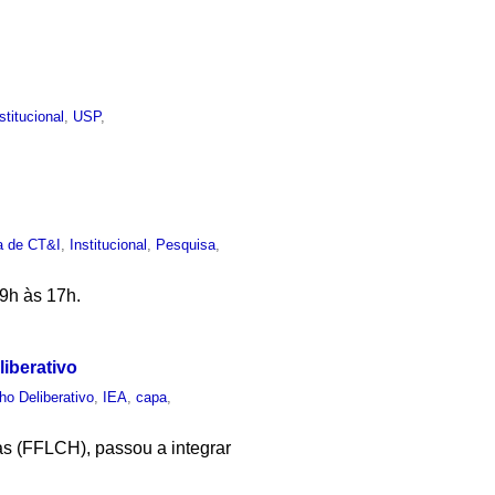
stitucional
,
USP
,
ca de CT&I
,
Institucional
,
Pesquisa
,
 9h às 17h.
liberativo
ho Deliberativo
,
IEA
,
capa
,
as (FFLCH), passou a integrar