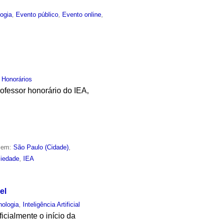
ogia
,
Evento público
,
Evento online
,
 Honorários
ofessor honorário do IEA,
o em:
São Paulo (Cidade)
,
iedade
,
IEA
el
nologia
,
Inteligência Artificial
icialmente o início da