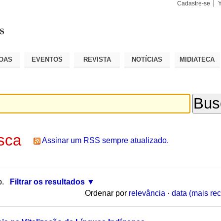
Cadastre-se
Busca
Busca
Avançad
OAS
EVENTOS
REVISTA
NOTÍCIAS
MIDIATECA
sca
Assinar um RSS sempre atualizado.
o.
Filtrar os resultados
Ordenar por
relevância
·
data (mais rec