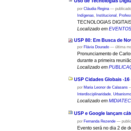
Uso de Tecnologias Digita
por
Cláudia Regina
—
publicad
Indígenas
,
Institucional
,
Profes
TECNOLOGIAS DIGITAI
Localizado em
EVENTO
USP 80: Em Busca de N
por
Flávia Dourado
—
última m
Pronunciamento de Carlos
durante a primeira reuniã
Localizado em
PUBLICA
USP Cidades Globais -16 d
por
Maria Leonor de Calasans
Interdisciplinaridade
,
Urbanism
Localizado em
MIDIATE
USP e Google lançam cáte
por
Fernanda Rezende
—
publi
Evento será no dia 2 de d