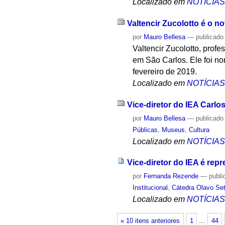
Localizado em
NOTÍCIA
Valtencir Zucolotto é o 
por
Mauro Bellesa
—
publicado
Valtencir Zucolotto, profe
em São Carlos. Ele foi no
fevereiro de 2019.
Localizado em
NOTÍCIA
Vice-diretor do IEA Carlo
por
Mauro Bellesa
—
publicado
Públicas
,
Museus
,
Cultura
Localizado em
NOTÍCIA
Vice-diretor do IEA é re
por
Fernanda Rezende
—
publi
Institucional
,
Cátedra Olavo Se
Localizado em
NOTÍCIA
« 10 itens anteriores
1
…
44