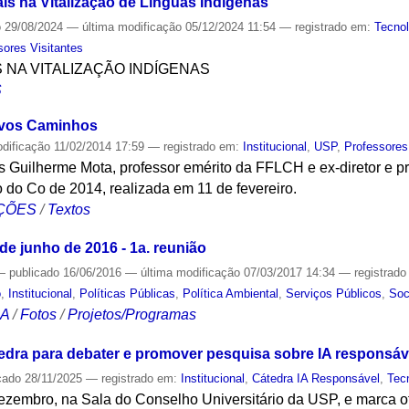
is na Vitalização de Línguas Indígenas
o
29/08/2024
—
última modificação
05/12/2024 11:54
— registrado em:
Tecnol
sores Visitantes
S NA VITALIZAÇÃO INDÍGENAS
S
ovos Caminhos
odificação
11/02/2014 17:59
— registrado em:
Institucional
,
USP
,
Professores
 Guilherme Mota, professor emérito da FFLCH e ex-diretor e pr
o do Co de 2014, realizada em 11 de fevereiro.
ÇÕES
/
Textos
e junho de 2016 - 1a. reunião
—
publicado
16/06/2016
—
última modificação
07/03/2017 14:34
— registrad
o
,
Institucional
,
Políticas Públicas
,
Política Ambiental
,
Serviços Públicos
,
Soc
CA
/
Fotos
/
Projetos/Programas
dra para debater e promover pesquisa sobre IA responsáv
cado
28/11/2025
— registrado em:
Institucional
,
Cátedra IA Responsável
,
Tec
ezembro, na Sala do Conselho Universitário da USP, e marca of