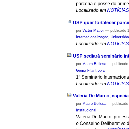
parceria e posse do prime
Localizado em
NOTÍCIA
USP quer fortalecer parc
por
Victor Matioli
—
publicado
1
Internacionalização
,
Universida
Localizado em
NOTÍCIA
USP sediará seminário int
por
Mauro Bellesa
—
publicado
Gema Filantropia
1º Seminário Internacional
Localizado em
NOTÍCIA
Valeria De Marco, especia
por
Mauro Bellesa
—
publicado
Institucional
Valeria De Marco, profess
o Conselho Deliberativo 