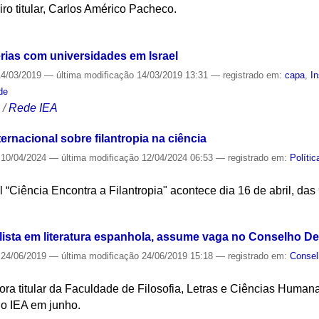
iro titular, Carlos Américo Pacheco.
S
erias com universidades em Israel
4/03/2019
—
última modificação
14/03/2019 13:31
— registrado em:
capa
,
In
de
S
/
Rede IEA
ernacional sobre filantropia na ciência
10/04/2024
—
última modificação
12/04/2024 06:53
— registrado em:
Políti
 “Ciência Encontra a Filantropia" acontece dia 16 de abril, das
S
lista em literatura espanhola, assume vaga no Conselho De
24/06/2019
—
última modificação
24/06/2019 15:18
— registrado em:
Consel
ora titular da Faculdade de Filosofia, Letras e Ciências Human
do IEA em junho.