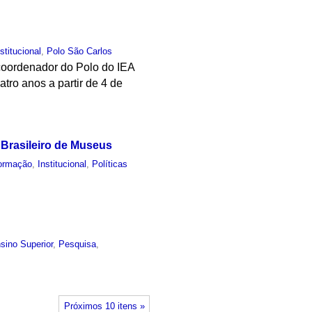
nstitucional
,
Polo São Carlos
o coordenador do Polo do IEA
tro anos a partir de 4 de
o Brasileiro de Museus
ormação
,
Institucional
,
Políticas
sino Superior
,
Pesquisa
,
Próximos 10 itens »