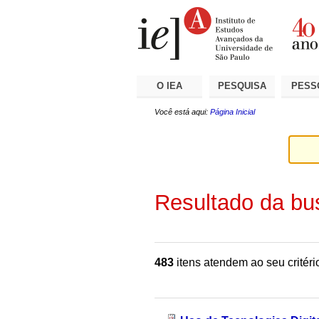
Ir
Ferramentas
Seções
para
Pessoais
o
conteúdo.
|
Ir
para
a
O IEA
PESQUISA
PESS
navegação
Você está aqui:
Página Inicial
Resultado da bu
483
itens atendem ao seu critéri