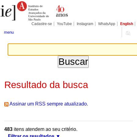
Ir
Ferramentas
Seções
para
Pessoais
o
conteúdo.
|
Cadastre-se
YouTube
Instagram
WhatsApp
English
Ir
para
menu
a
navegação
Resultado da busca
Assinar um RSS sempre atualizado.
483
itens atendem ao seu critério.
Filtrar os resultados