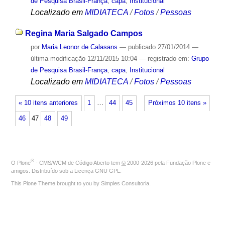
de Pesquisa Brasil-França
,
capa
,
Institucional
Localizado em
MIDIATECA
/
Fotos
/
Pessoas
Regina Maria Salgado Campos
por
Maria Leonor de Calasans
—
publicado
27/01/2014
—
última modificação
12/11/2015 10:04
— registrado em:
Grupo
de Pesquisa Brasil-França
,
capa
,
Institucional
Localizado em
MIDIATECA
/
Fotos
/
Pessoas
« 10 itens anteriores
1
…
44
45
Próximos 10 itens »
46
47
48
49
®
O
Plone
- CMS/WCM de Código Aberto
tem
©
2000-2026 pela
Fundação Plone
e
amigos. Distribuído sob a
Licença GNU GPL
.
This Plone Theme brought to you by
Simples Consultoria
.