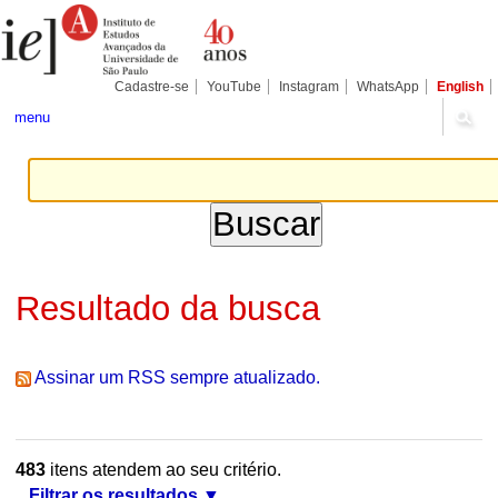
Ir
Ferramentas
Seções
para
Pessoais
o
conteúdo.
|
Cadastre-se
YouTube
Instagram
WhatsApp
English
Ir
para
menu
a
navegação
Resultado da busca
Assinar um RSS sempre atualizado.
483
itens atendem ao seu critério.
Filtrar os resultados