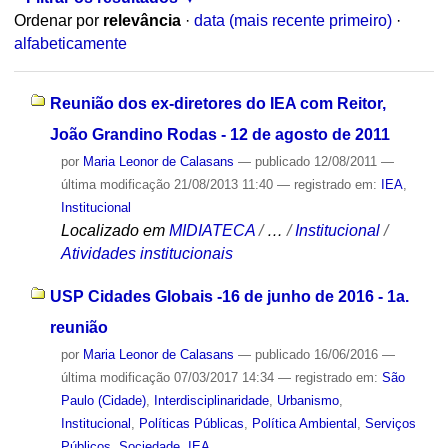
Ordenar por
relevância
·
data (mais recente primeiro)
·
alfabeticamente
Reunião dos ex-diretores do IEA com Reitor,
João Grandino Rodas - 12 de agosto de 2011
por
Maria Leonor de Calasans
—
publicado
12/08/2011
—
última modificação
21/08/2013 11:40
— registrado em:
IEA
,
Institucional
Localizado em
MIDIATECA
/
…
/
Institucional
/
Atividades institucionais
USP Cidades Globais -16 de junho de 2016 - 1a.
reunião
por
Maria Leonor de Calasans
—
publicado
16/06/2016
—
última modificação
07/03/2017 14:34
— registrado em:
São
Paulo (Cidade)
,
Interdisciplinaridade
,
Urbanismo
,
Institucional
,
Políticas Públicas
,
Política Ambiental
,
Serviços
Públicos
,
Sociedade
,
IEA