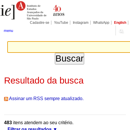
Ir
Ferramentas
Seções
para
Pessoais
o
conteúdo.
|
Cadastre-se
YouTube
Instagram
WhatsApp
English
Ir
para
menu
a
navegação
Resultado da busca
Assinar um RSS sempre atualizado.
483
itens atendem ao seu critério.
Filtrar os resultados