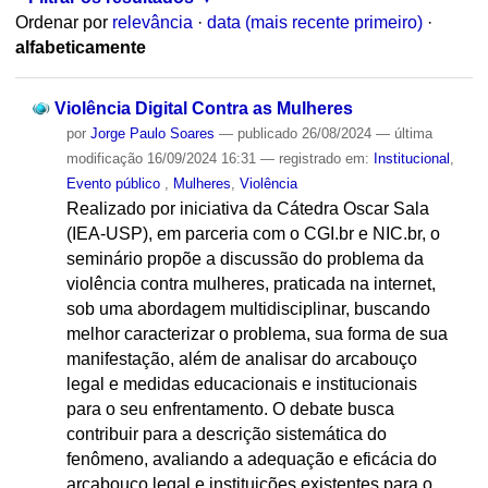
Ordenar por
relevância
·
data (mais recente primeiro)
·
alfabeticamente
Violência Digital Contra as Mulheres
por
Jorge Paulo Soares
—
publicado
26/08/2024
—
última
modificação
16/09/2024 16:31
— registrado em:
Institucional
,
Evento público
,
Mulheres
,
Violência
Realizado por iniciativa da Cátedra Oscar Sala
(IEA-USP), em parceria com o CGI.br e NIC.br, o
seminário propõe a discussão do problema da
violência contra mulheres, praticada na internet,
sob uma abordagem multidisciplinar, buscando
melhor caracterizar o problema, sua forma de sua
manifestação, além de analisar do arcabouço
legal e medidas educacionais e institucionais
para o seu enfrentamento. O debate busca
contribuir para a descrição sistemática do
fenômeno, avaliando a adequação e eficácia do
arcabouço legal e instituições existentes para o