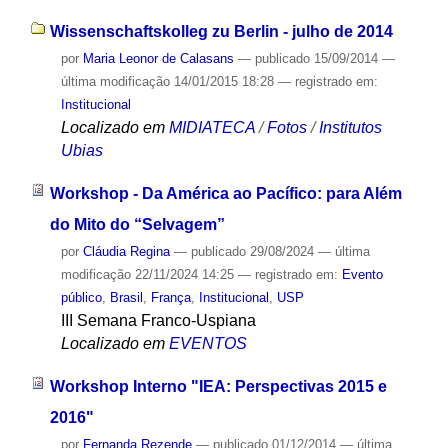
Wissenschaftskolleg zu Berlin - julho de 2014
por
Maria Leonor de Calasans
—
publicado
15/09/2014
—
última modificação
14/01/2015 18:28
— registrado em:
Institucional
Localizado em
MIDIATECA
/
Fotos
/
Institutos
Ubias
Workshop - Da América ao Pacífico: para Além
do Mito do “Selvagem”
por
Cláudia Regina
—
publicado
29/08/2024
—
última
modificação
22/11/2024 14:25
— registrado em:
Evento
público
,
Brasil
,
França
,
Institucional
,
USP
III Semana Franco-Uspiana
Localizado em
EVENTOS
Workshop Interno "IEA: Perspectivas 2015 e
2016"
por
Fernanda Rezende
—
publicado
01/12/2014
—
última