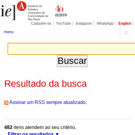
Ir
Ferramentas
Seções
para
Pessoais
o
conteúdo.
|
Cadastre-se
YouTube
Instagram
WhatsApp
English
Ir
para
menu
a
navegação
Resultado da busca
Assinar um RSS sempre atualizado.
482
itens atendem ao seu critério.
Filtrar os resultados