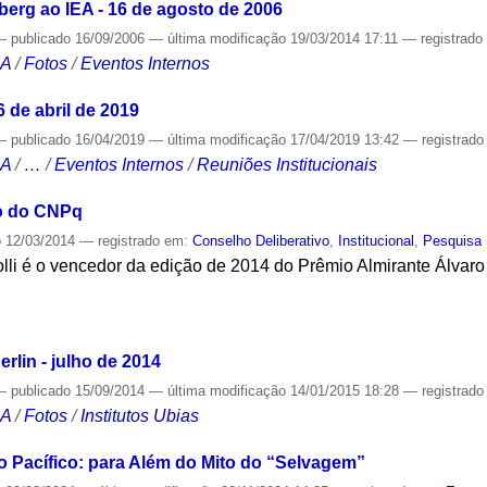
berg ao IEA - 16 de agosto de 2006
—
publicado
16/09/2006
—
última modificação
19/03/2014 17:11
— registrad
CA
/
Fotos
/
Eventos Internos
6 de abril de 2019
—
publicado
16/04/2019
—
última modificação
17/04/2019 13:42
— registrad
CA
/
…
/
Eventos Internos
/
Reuniões Institucionais
io do CNPq
o
12/03/2014
— registrado em:
Conselho Deliberativo
,
Institucional
,
Pesquisa
lli é o vencedor da edição de 2014 do Prêmio Almirante Álvaro 
S
rlin - julho de 2014
—
publicado
15/09/2014
—
última modificação
14/01/2015 18:28
— registrad
CA
/
Fotos
/
Institutos Ubias
 Pacífico: para Além do Mito do “Selvagem”