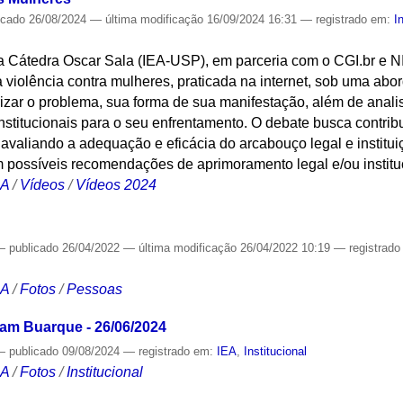
icado
26/08/2024
—
última modificação
16/09/2024 16:31
— registrado em:
I
da Cátedra Oscar Sala (IEA-USP), em parceria com o CGI.br e N
violência contra mulheres, praticada na internet, sob uma abor
izar o problema, sua forma de sua manifestação, além de anali
stitucionais para o seu enfrentamento. O debate busca contribu
avaliando a adequação e eficácia do arcabouço legal e institui
 possíveis recomendações de aprimoramento legal e/ou institu
CA
/
Vídeos
/
Vídeos 2024
—
publicado
26/04/2022
—
última modificação
26/04/2022 10:19
— registrad
CA
/
Fotos
/
Pessoas
vam Buarque - 26/06/2024
—
publicado
09/08/2024
— registrado em:
IEA
,
Institucional
CA
/
Fotos
/
Institucional