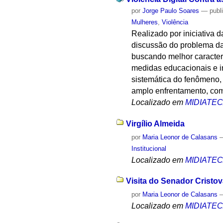
por
Jorge Paulo Soares
—
publ
Mulheres
,
Violência
Realizado por iniciativa 
discussão do problema da 
buscando melhor caracter
medidas educacionais e in
sistemática do fenômeno, 
amplo enfrentamento, com
Localizado em
MIDIATE
Virgílio Almeida
por
Maria Leonor de Calasans
Institucional
Localizado em
MIDIATE
Visita do Senador Cristo
por
Maria Leonor de Calasans
Localizado em
MIDIATE