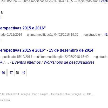
o
29/08/2024
—
última modificação
22/11/2024 14:25
— registrado em:
Evento
na
S
erspectivas 2015 e 2016"
cado
01/12/2014
—
última modificação
04/02/2016 19:30
— registrado em:
I
S
erspectivas 2015 e 2016" - 15 de dezembro de 2014
—
publicado
15/12/2014
—
última modificação
22/05/2018 15:49
— registrad
CA
/
…
/
Eventos Internos
/
Workshops de pesquisadores
46
47
48
49
000-2026 pela
Fundação Plone
e amigos. Distribuído sob a
Licença GNU GPL
.
nsultoria
.