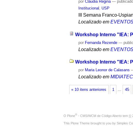
por
Cláudia Regina
—
publicad
Institucional
,
USP
III Semana Franco-Uspia
Localizado em
EVENTO
Workshop Interno "IEA: P
por
Fernanda Rezende
—
publi
Localizado em
EVENTO
Workshop Interno "IEA: P
por
Maria Leonor de Calasans
Localizado em
MIDIATE
« 10 itens anteriores
1
…
45
®
O
Plone
- CMS/WCM de Código Aberto
tem
©
2
This Plone Theme brought to you by
Simples Co