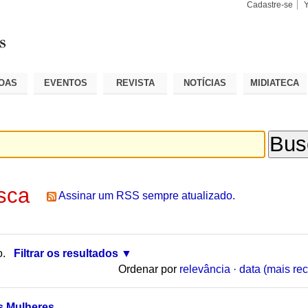
Cadastre-se
Busca
Busca
Avançad
OAS
EVENTOS
REVISTA
NOTÍCIAS
MIDIATECA
sca
Assinar um RSS sempre atualizado.
o.
Filtrar os resultados
Ordenar por
relevância
·
data (mais rec
as Mulheres