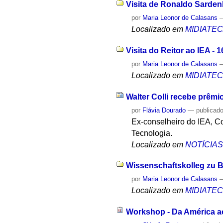
Visita de Ronaldo Sarden
por
Maria Leonor de Calasans
Localizado em
MIDIATE
Visita do Reitor ao IEA - 1
por
Maria Leonor de Calasans
Localizado em
MIDIATE
Walter Colli recebe prêm
por
Flávia Dourado
—
publicad
Ex-conselheiro do IEA, Co
Tecnologia.
Localizado em
NOTÍCIA
Wissenschaftskolleg zu Be
por
Maria Leonor de Calasans
Localizado em
MIDIATE
Workshop - Da América ao