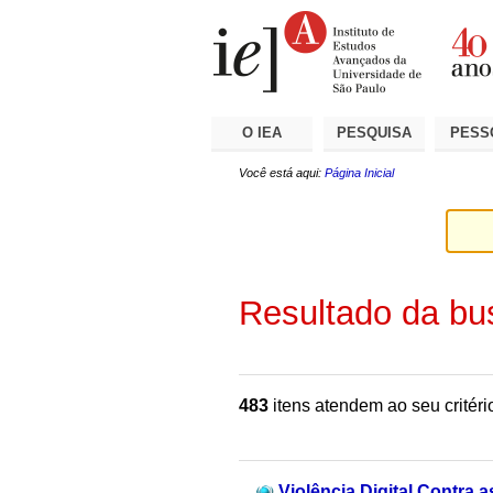
Ir
Ferramentas
Seções
para
Pessoais
o
conteúdo.
|
Ir
para
a
O IEA
PESQUISA
PESS
navegação
Você está aqui:
Página Inicial
Resultado da bu
483
itens atendem ao seu critéri
Violência Digital Contra 