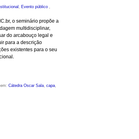
nstitucional
,
Evento público
,
IC.br, o seminário propõe a
dagem multidisciplinar,
sar do arcabouço legal e
ir para a descrição
ções existentes para o seu
cional.
o em:
Cátedra Oscar Sala
,
capa
,