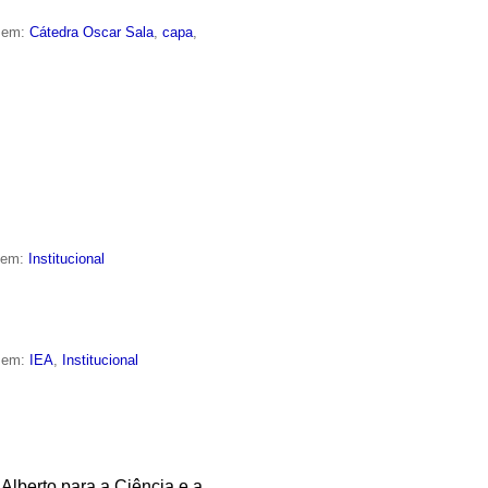
o em:
Cátedra Oscar Sala
,
capa
,
o em:
Institucional
o em:
IEA
,
Institucional
Alberto para a Ciência e a