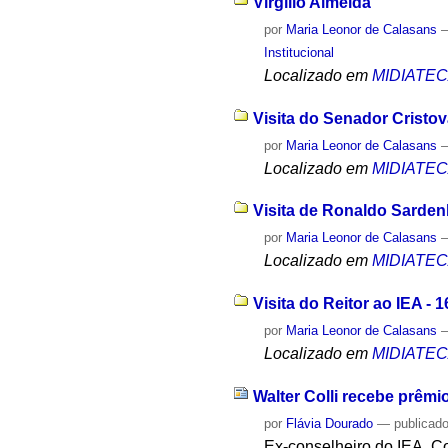
Virgílio Almeida
por
Maria Leonor de Calasans
Institucional
Localizado em
MIDIATE
Visita do Senador Cristo
por
Maria Leonor de Calasans
Localizado em
MIDIATE
Visita de Ronaldo Sarden
por
Maria Leonor de Calasans
Localizado em
MIDIATE
Visita do Reitor ao IEA - 1
por
Maria Leonor de Calasans
Localizado em
MIDIATE
Walter Colli recebe prêm
por
Flávia Dourado
—
publicad
Ex-conselheiro do IEA, Co