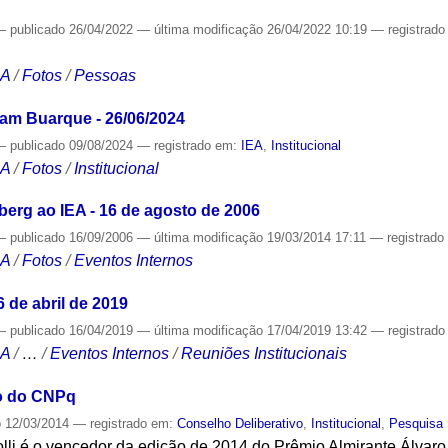
—
publicado
26/04/2022
—
última modificação
26/04/2022 10:19
— registrad
CA
/
Fotos
/
Pessoas
vam Buarque - 26/06/2024
—
publicado
09/08/2024
— registrado em:
IEA
,
Institucional
CA
/
Fotos
/
Institucional
berg ao IEA - 16 de agosto de 2006
—
publicado
16/09/2006
—
última modificação
19/03/2014 17:11
— registrad
CA
/
Fotos
/
Eventos Internos
6 de abril de 2019
—
publicado
16/04/2019
—
última modificação
17/04/2019 13:42
— registrad
CA
/
…
/
Eventos Internos
/
Reuniões Institucionais
io do CNPq
o
12/03/2014
— registrado em:
Conselho Deliberativo
,
Institucional
,
Pesquisa
lli é o vencedor da edição de 2014 do Prêmio Almirante Álvaro 