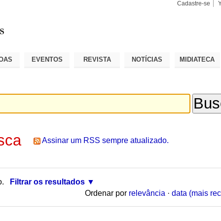
Cadastre-se
Busca
Busca
Avançad
OAS
EVENTOS
REVISTA
NOTÍCIAS
MIDIATECA
sca
Assinar um RSS sempre atualizado.
o.
Filtrar os resultados
Ordenar por
relevância
·
data (mais rec