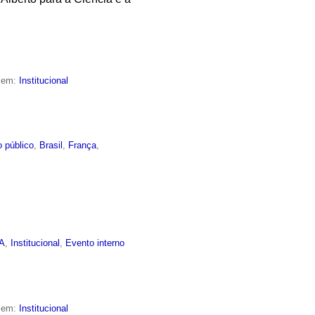
o em:
Institucional
 público
,
Brasil
,
França
,
EA
,
Institucional
,
Evento interno
o em:
Institucional