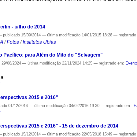
S
rlin - julho de 2014
—
publicado
15/09/2014
—
última modificação
14/01/2015 18:28
— registrad
CA
/
Fotos
/
Institutos Ubias
 Pacífico: para Além do Mito do “Selvagem”
o
29/08/2024
—
última modificação
22/11/2024 14:25
— registrado em:
Evento
na
S
erspectivas 2015 e 2016"
cado
01/12/2014
—
última modificação
04/02/2016 19:30
— registrado em:
I
S
erspectivas 2015 e 2016" - 15 de dezembro de 2014
—
publicado
15/12/2014
—
última modificação
22/05/2018 15:49
— registrad