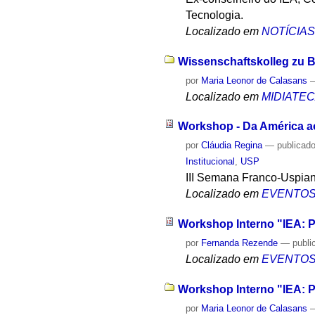
Tecnologia.
Localizado em
NOTÍCIA
Wissenschaftskolleg zu Be
por
Maria Leonor de Calasans
Localizado em
MIDIATE
Workshop - Da América ao
por
Cláudia Regina
—
publicad
Institucional
,
USP
III Semana Franco-Uspia
Localizado em
EVENTO
Workshop Interno "IEA: P
por
Fernanda Rezende
—
publi
Localizado em
EVENTO
Workshop Interno "IEA: P
por
Maria Leonor de Calasans