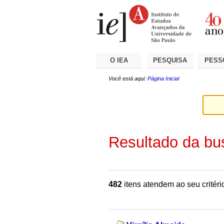
Ir
Ferramentas
Seções
para
Pessoais
o
conteúdo.
|
Ir
para
a
O IEA
PESQUISA
PESS
navegação
Você está aqui:
Página Inicial
Resultado da bu
482
itens atendem ao seu critéri