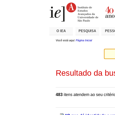
Ir
Ferramentas
Seções
para
Pessoais
o
conteúdo.
|
Ir
para
a
O IEA
PESQUISA
PESS
navegação
Você está aqui:
Página Inicial
Resultado da bu
483
itens atendem ao seu critéri