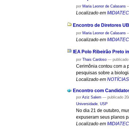
por
Maria Leonor de Calasans
Localizado em
MIDIATE
Encontro de Diretores UB
por
Maria Leonor de Calasans
Localizado em
MIDIATE
IEA Polo Ribeirão Preto 
por
Thais Cardoso
—
publicado
Cerimônia contou com a p
pesquisas sobre a biolog
Localizado em
NOTÍCIA
Encontro com Candidatos 
por
Aziz Salem
—
publicado
20
Universidade
,
USP
No dia 21 de outubro, mus
expuseram seus planos pa
Localizado em
MIDIATE