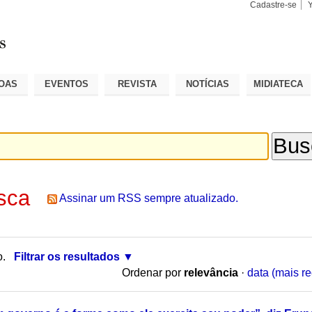
Cadastre-se
Busca
Busca
Avançad
OAS
EVENTOS
REVISTA
NOTÍCIAS
MIDIATECA
sca
Assinar um RSS sempre atualizado.
o.
Filtrar os resultados
Ordenar por
relevância
·
data (mais re