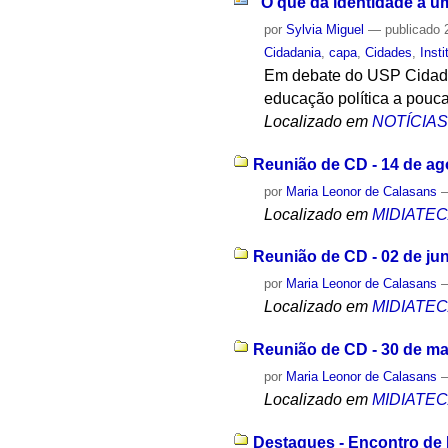
“O que dá identidade a u
por
Sylvia Miguel
—
publicado
2
Cidadania
,
capa
,
Cidades
,
Insti
Em debate do USP Cidades 
educação política a pouca
Localizado em
NOTÍCIA
Reunião de CD - 14 de ag
por
Maria Leonor de Calasans
Localizado em
MIDIATE
Reunião de CD - 02 de ju
por
Maria Leonor de Calasans
Localizado em
MIDIATE
Reunião de CD - 30 de ma
por
Maria Leonor de Calasans
Localizado em
MIDIATE
Destaques - Encontro de 