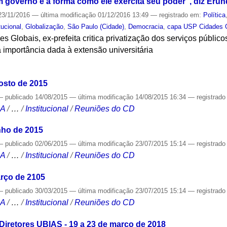
m governo é a forma como ele exercita seu poder”, diz Erun
3/11/2016
—
última modificação
01/12/2016 13:49
— registrado em:
Política
tucional
,
Globalização
,
São Paulo (Cidade)
,
Democracia
,
capa USP Cidades 
Globais, ex-prefeita critica privatização dos serviços públicos,
 importância dada à extensão universitária
S
osto de 2015
—
publicado
14/08/2015
—
última modificação
14/08/2015 16:34
— registrad
CA
/
…
/
Institucional
/
Reuniões do CD
nho de 2015
—
publicado
02/06/2015
—
última modificação
23/07/2015 15:14
— registrad
CA
/
…
/
Institucional
/
Reuniões do CD
rço de 2105
—
publicado
30/03/2015
—
última modificação
23/07/2015 15:14
— registrad
CA
/
…
/
Institucional
/
Reuniões do CD
Diretores UBIAS - 19 a 23 de março de 2018