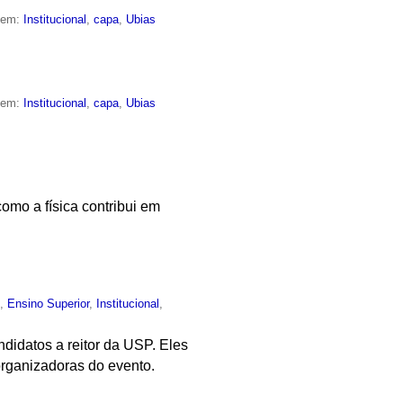
o em:
Institucional
,
capa
,
Ubias
o em:
Institucional
,
capa
,
Ubias
omo a física contribui em
o
,
Ensino Superior
,
Institucional
,
didatos a reitor da USP. Eles
organizadoras do evento.