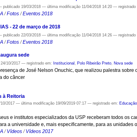
—
publicado
19/03/2018
—
última modificação
11/04/2018 14:20
— registrad
CA
/
Fotos
/
Eventos 2018
IAS - 22 de março de 2018
—
publicado
22/03/2018
—
última modificação
11/04/2018 14:26
— registrad
CA
/
Fotos
/
Eventos 2018
inaugura sede
24/10/2017
— registrado em:
Institucional
,
Polo Ribeirão Preto
,
Nova sede
resença de José Nelson Onuchic, que realizou palestra sobre c
ia do câncer
S
à Reitoria
/10/2017
—
última modificação
19/09/2019 07:17
— registrado em:
Educaçã
eus e institutos especializados da USP receberam todos os can
ra a universidade e, mais especificamente, para as unidades 
CA
/
Vídeos
/
Vídeos 2017