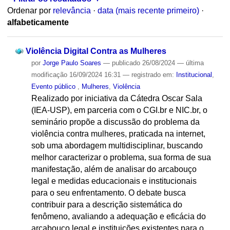
Ordenar por
relevância
·
data (mais recente primeiro)
·
alfabeticamente
Violência Digital Contra as Mulheres
por
Jorge Paulo Soares
—
publicado
26/08/2024
—
última
modificação
16/09/2024 16:31
— registrado em:
Institucional
,
Evento público
,
Mulheres
,
Violência
Realizado por iniciativa da Cátedra Oscar Sala
(IEA-USP), em parceria com o CGI.br e NIC.br, o
seminário propõe a discussão do problema da
violência contra mulheres, praticada na internet,
sob uma abordagem multidisciplinar, buscando
melhor caracterizar o problema, sua forma de sua
manifestação, além de analisar do arcabouço
legal e medidas educacionais e institucionais
para o seu enfrentamento. O debate busca
contribuir para a descrição sistemática do
fenômeno, avaliando a adequação e eficácia do
arcabouço legal e instituições existentes para o