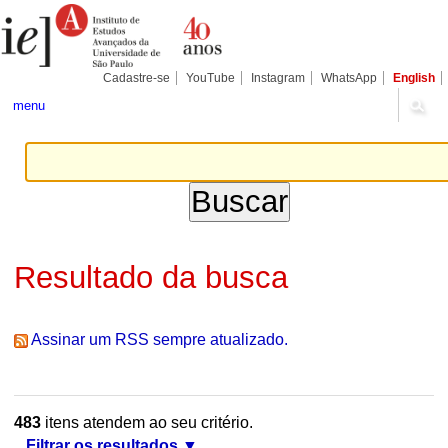
Ir
Ferramentas
Seções
para
Pessoais
o
conteúdo.
|
Cadastre-se
YouTube
Instagram
WhatsApp
English
Ir
para
menu
a
navegação
Resultado da busca
Assinar um RSS sempre atualizado.
483
itens atendem ao seu critério.
Filtrar os resultados