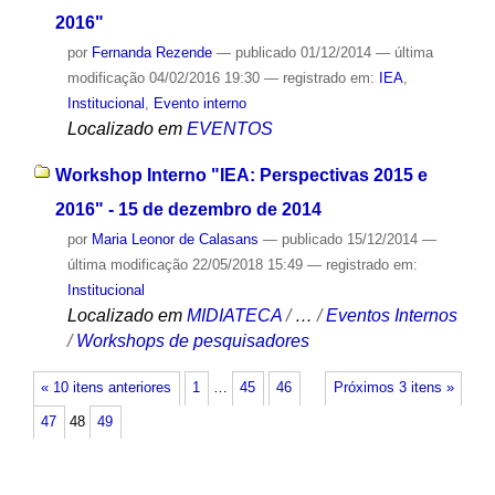
2016"
por
Fernanda Rezende
—
publicado
01/12/2014
—
última
modificação
04/02/2016 19:30
— registrado em:
IEA
,
Institucional
,
Evento interno
Localizado em
EVENTOS
Workshop Interno "IEA: Perspectivas 2015 e
2016" - 15 de dezembro de 2014
por
Maria Leonor de Calasans
—
publicado
15/12/2014
—
última modificação
22/05/2018 15:49
— registrado em:
Institucional
Localizado em
MIDIATECA
/
…
/
Eventos Internos
/
Workshops de pesquisadores
« 10 itens anteriores
1
…
45
46
Próximos 3 itens »
47
48
49