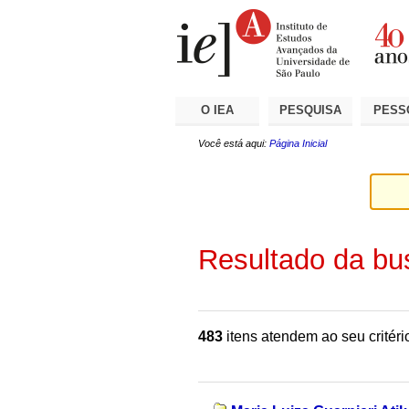
Ir
Ferramentas
Seções
para
Pessoais
o
conteúdo.
|
Ir
para
a
O IEA
PESQUISA
PESS
navegação
Você está aqui:
Página Inicial
Resultado da bu
483
itens atendem ao seu critéri