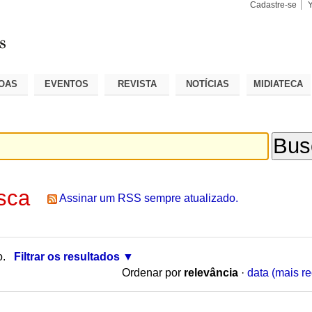
Cadastre-se
Busca
Busca
Avançad
OAS
EVENTOS
REVISTA
NOTÍCIAS
MIDIATECA
sca
Assinar um RSS sempre atualizado.
o.
Filtrar os resultados
Ordenar por
relevância
·
data (mais re