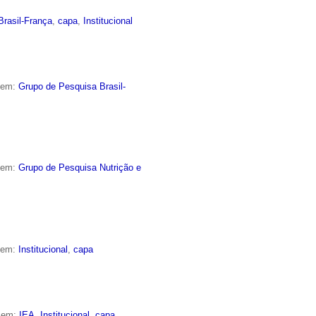
Brasil-França
,
capa
,
Institucional
o em:
Grupo de Pesquisa Brasil-
o em:
Grupo de Pesquisa Nutrição e
o em:
Institucional
,
capa
o em:
IEA
,
Institucional
,
capa