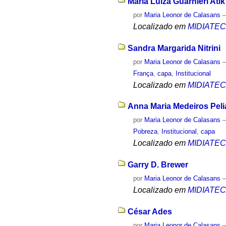
Maria Luiza Guarnieri Atik
por
Maria Leonor de Calasans
Localizado em
MIDIATE
Sandra Margarida Nitrini
por
Maria Leonor de Calasans
França
,
capa
,
Institucional
Localizado em
MIDIATE
Anna Maria Medeiros Pel
por
Maria Leonor de Calasans
Pobreza
,
Institucional
,
capa
Localizado em
MIDIATE
Garry D. Brewer
por
Maria Leonor de Calasans
Localizado em
MIDIATE
César Ades
por
Maria Leonor de Calasans