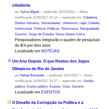
cidadania
por
Sylvia Miguel
—
publicado
20/12/2016
—
última
modificação
11/04/2017 15:14
— registrado em:
Cidadania
,
Direitos humanos
,
Humanidades
,
Urbanismo
,
capa
,
Cidades
,
Institucional
,
Políticas Públicas
,
Democracia
,
Desigualdade
,
Governo
,
Grupo de Estudos Teoria Urbana Crítica
Pesquisadores integrarão o quadro de pesquisas
do IEA por dois anos
Localizado em
NOTÍCIAS
Um Ano Depois: O que Restou dos Jogos
Olímpicos do Rio de Janeiro
por
Rafael Borsanelli
—
publicado
11/07/2017
—
última
modificação
15/09/2017 14:37
— registrado em:
Gestão
pública
,
Evento público
,
Esporte
,
Crise
,
Governo
Localizado em
EVENTOS
O Desafio da Corrupção na Política e a