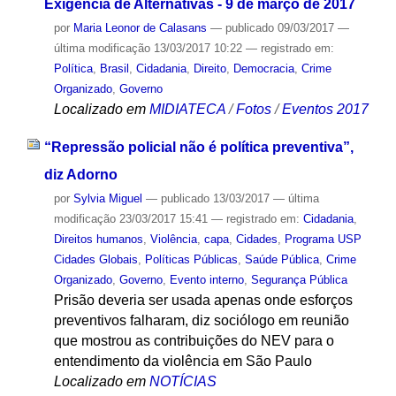
Exigência de Alternativas - 9 de março de 2017
por
Maria Leonor de Calasans
—
publicado
09/03/2017
—
última modificação
13/03/2017 10:22
— registrado em:
Política
,
Brasil
,
Cidadania
,
Direito
,
Democracia
,
Crime
Organizado
,
Governo
Localizado em
MIDIATECA
/
Fotos
/
Eventos 2017
“Repressão policial não é política preventiva”,
diz Adorno
por
Sylvia Miguel
—
publicado
13/03/2017
—
última
modificação
23/03/2017 15:41
— registrado em:
Cidadania
,
Direitos humanos
,
Violência
,
capa
,
Cidades
,
Programa USP
Cidades Globais
,
Políticas Públicas
,
Saúde Pública
,
Crime
Organizado
,
Governo
,
Evento interno
,
Segurança Pública
Prisão deveria ser usada apenas onde esforços
preventivos falharam, diz sociólogo em reunião
que mostrou as contribuições do NEV para o
entendimento da violência em São Paulo
Localizado em
NOTÍCIAS