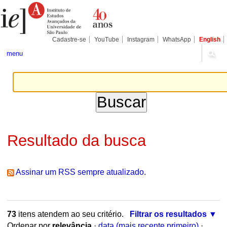
Ir
Ferramentas
Seções
para
Pessoais
o
conteúdo.
|
Cadastre-se
YouTube
Instagram
WhatsApp
English
Ir
para
menu
a
navegação
Resultado da busca
Assinar um RSS sempre atualizado.
73
itens atendem ao seu critério.
Filtrar os resultados
Ordenar por
relevância
·
data (mais recente primeiro)
·