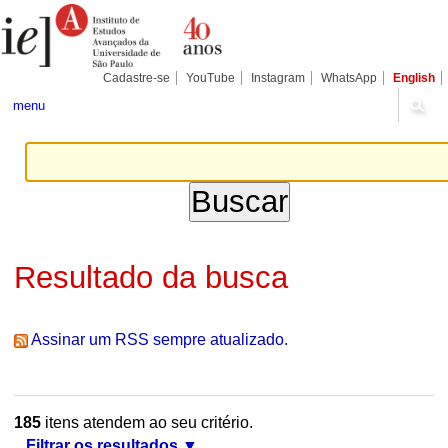
Ir
Ferramentas
Seções
para
Pessoais
o
conteúdo.
|
Cadastre-se
YouTube
Instagram
WhatsApp
English
Ir
para
menu
a
navegação
Resultado da busca
Assinar um RSS sempre atualizado.
185
itens atendem ao seu critério.
Filtrar os resultados