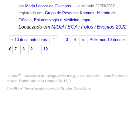
por
Maria Leonor de Calasans
—
publicado
22/03/2022
—
registrado em:
Grupo de Pesquisa Khronos: História da
Ciência, Epistemologia e Medicina
,
capa
Localizado em
MIDIATECA
/
Fotos
/
Eventos 2022
« 10 itens anteriores
1
…
3
4
5
Próximos 10 itens »
6
7
8
9
…
19
®
O
Plone
- CMS/WCM de Código Aberto
tem
©
2000-2026 pela
Fundação Plone
e
amigos. Distribuído sob a
Licença GNU GPL
.
This Plone Theme brought to you by
Simples Consultoria
.