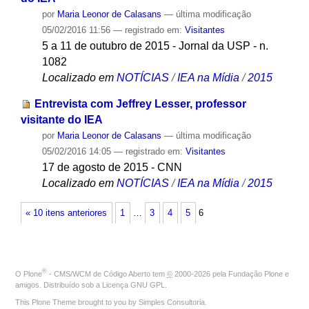
por
Maria Leonor de Calasans
—
última modificação
05/02/2016 11:56
— registrado em:
Visitantes
5 a 11 de outubro de 2015 - Jornal da USP - n.
1082
Localizado em
NOTÍCIAS
/
IEA na Mídia
/
2015
Entrevista com Jeffrey Lesser, professor
visitante do IEA
por
Maria Leonor de Calasans
—
última modificação
05/02/2016 14:05
— registrado em:
Visitantes
17 de agosto de 2015 - CNN
Localizado em
NOTÍCIAS
/
IEA na Mídia
/
2015
« 10 itens anteriores
1
…
3
4
5
6
®
O
Plone
- CMS/WCM de Código Aberto
tem
©
2000-2026 pela
Fundação Plone
e
amigos. Distribuído sob a
Licença GNU GPL
.
This Plone Theme brought to you by
Simples Consultoria
.