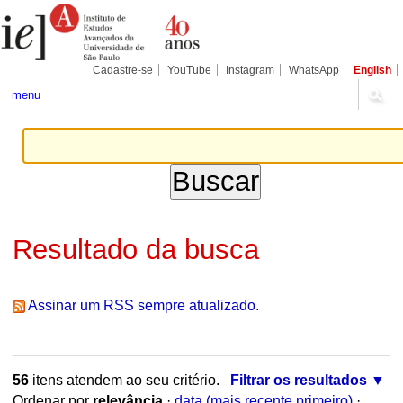
Ir
Ferramentas
Seções
para
Pessoais
o
conteúdo.
|
Cadastre-se
YouTube
Instagram
WhatsApp
English
Ir
para
menu
a
navegação
Resultado da busca
Assinar um RSS sempre atualizado.
56
itens atendem ao seu critério.
Filtrar os resultados
Ordenar por
relevância
·
data (mais recente primeiro)
·