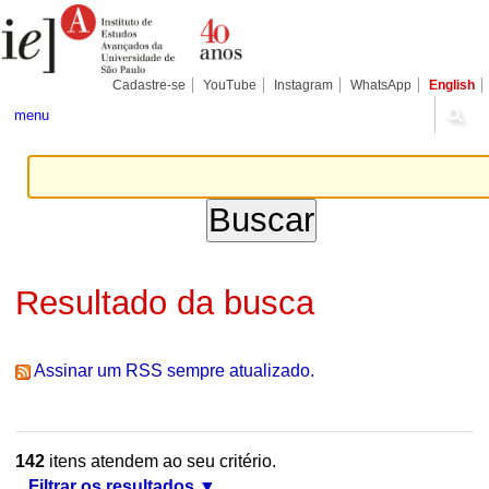
Ir
Ferramentas
Seções
para
Pessoais
o
conteúdo.
|
Cadastre-se
YouTube
Instagram
WhatsApp
English
Ir
para
menu
a
navegação
Resultado da busca
Assinar um RSS sempre atualizado.
142
itens atendem ao seu critério.
Filtrar os resultados