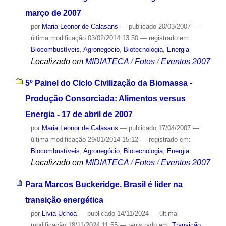
março de 2007
por
Maria Leonor de Calasans
—
publicado
20/03/2007
—
última modificação
03/02/2014 13:50
— registrado em:
Biocombustíveis
,
Agronegócio
,
Biotecnologia
,
Energia
Localizado em
MIDIATECA
/
Fotos
/
Eventos 2007
5º Painel do Ciclo Civilização da Biomassa -
Produção Consorciada: Alimentos versus
Energia - 17 de abril de 2007
por
Maria Leonor de Calasans
—
publicado
17/04/2007
—
última modificação
29/01/2014 15:12
— registrado em:
Biocombustíveis
,
Agronegócio
,
Biotecnologia
,
Energia
Localizado em
MIDIATECA
/
Fotos
/
Eventos 2007
Para Marcos Buckeridge, Brasil é líder na
transição energética
por
Lívia Uchoa
—
publicado
14/11/2024
—
última
modificação
18/11/2024 11:55
— registrado em:
Transição