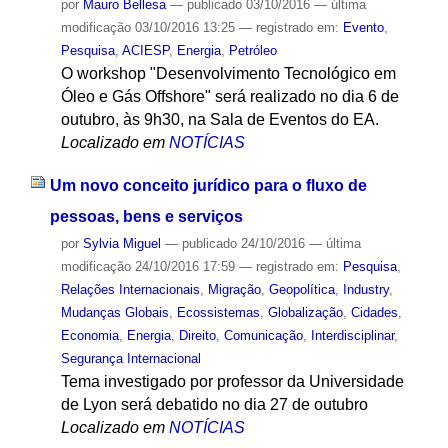
por
Mauro Bellesa
—
publicado
03/10/2016
—
última
modificação
03/10/2016 13:25
— registrado em:
Evento
,
Pesquisa
,
ACIESP
,
Energia
,
Petróleo
O workshop "Desenvolvimento Tecnológico em
Óleo e Gás Offshore" será realizado no dia 6 de
outubro, às 9h30, na Sala de Eventos do EA.
Localizado em
NOTÍCIAS
Um novo conceito jurídico para o fluxo de
pessoas, bens e serviços
por
Sylvia Miguel
—
publicado
24/10/2016
—
última
modificação
24/10/2016 17:59
— registrado em:
Pesquisa
,
Relações Internacionais
,
Migração
,
Geopolítica
,
Industry
,
Mudanças Globais
,
Ecossistemas
,
Globalização
,
Cidades
,
Economia
,
Energia
,
Direito
,
Comunicação
,
Interdisciplinar
,
Segurança Internacional
Tema investigado por professor da Universidade
de Lyon será debatido no dia 27 de outubro
Localizado em
NOTÍCIAS