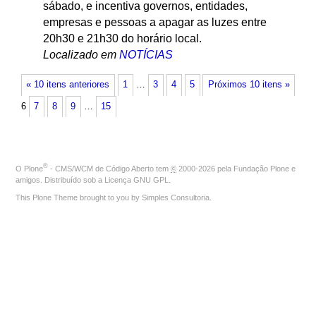
sábado, e incentiva governos, entidades,
empresas e pessoas a apagar as luzes entre
20h30 e 21h30 do horário local.
Localizado em
NOTÍCIAS
« 10 itens anteriores
1
…
3
4
5
Próximos 10 itens »
6
7
8
9
…
15
®
O
Plone
- CMS/WCM de Código Aberto
tem
©
2000-2026 pela
Fundação Plone
e
amigos. Distribuído sob a
Licença GNU GPL
.
This Plone Theme brought to you by
Simples Consultoria
.