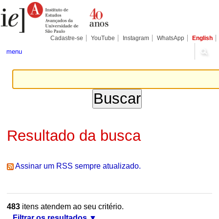
Ir
Ferramentas
Seções
para
Pessoais
o
conteúdo.
|
Cadastre-se
YouTube
Instagram
WhatsApp
English
Ir
para
menu
a
navegação
Resultado da busca
Assinar um RSS sempre atualizado.
483
itens atendem ao seu critério.
Filtrar os resultados