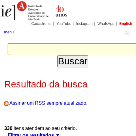
Ir
Ferramentas
Seções
para
Pessoais
o
conteúdo.
|
Cadastre-se
YouTube
Instagram
WhatsApp
English
Ir
para
menu
a
navegação
Resultado da busca
Assinar um RSS sempre atualizado.
330
itens atendem ao seu critério.
Filtrar os resultados