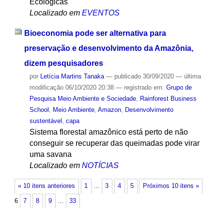
Ecológicas
Localizado em
EVENTOS
Bioeconomia pode ser alternativa para
preservação e desenvolvimento da Amazônia,
dizem pesquisadores
por
Letícia Martins Tanaka
—
publicado
30/09/2020
—
última
modificação
06/10/2020 20:38
— registrado em:
Grupo de
Pesquisa Meio Ambiente e Sociedade
,
Rainforest Business
School
,
Meio Ambiente
,
Amazon
,
Desenvolvimento
sustentável
,
capa
Sistema florestal amazônico está perto de não
conseguir se recuperar das queimadas pode virar
uma savana
Localizado em
NOTÍCIAS
« 10 itens anteriores
1
…
3
4
5
Próximos 10 itens »
6
7
8
9
…
33