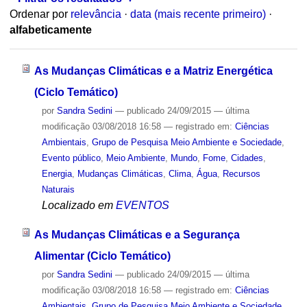
Ordenar por
relevância
·
data (mais recente primeiro)
·
alfabeticamente
As Mudanças Climáticas e a Matriz Energética
(Ciclo Temático)
por
Sandra Sedini
—
publicado
24/09/2015
—
última
modificação
03/08/2018 16:58
— registrado em:
Ciências
Ambientais
,
Grupo de Pesquisa Meio Ambiente e Sociedade
,
Evento público
,
Meio Ambiente
,
Mundo
,
Fome
,
Cidades
,
Energia
,
Mudanças Climáticas
,
Clima
,
Água
,
Recursos
Naturais
Localizado em
EVENTOS
As Mudanças Climáticas e a Segurança
Alimentar (Ciclo Temático)
por
Sandra Sedini
—
publicado
24/09/2015
—
última
modificação
03/08/2018 16:58
— registrado em:
Ciências
Ambientais
,
Grupo de Pesquisa Meio Ambiente e Sociedade
,