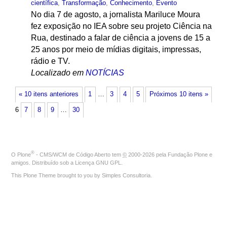
científica
,
Transformação
,
Conhecimento
,
Evento
No dia 7 de agosto, a jornalista Mariluce Moura
fez exposição no IEA sobre seu projeto Ciência na
Rua, destinado a falar de ciência a jovens de 15 a
25 anos por meio de mídias digitais, impressas,
rádio e TV.
Localizado em
NOTÍCIAS
« 10 itens anteriores
1
…
3
4
5
Próximos 10 itens »
6
7
8
9
…
30
®
O
Plone
- CMS/WCM de Código Aberto
tem
©
2000-2026 pela
Fundação Plone
e
amigos. Distribuído sob a
Licença GNU GPL
.
This Plone Theme brought to you by
Simples Consultoria
.