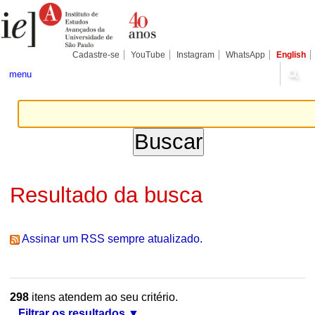
Ir
Ferramentas
Seções
para
Pessoais
o
conteúdo.
|
Cadastre-se
YouTube
Instagram
WhatsApp
English
Ir
para
menu
a
navegação
Resultado da busca
Assinar um RSS sempre atualizado.
298
itens atendem ao seu critério.
Filtrar os resultados