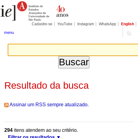
Ir
Ferramentas
Seções
para
Pessoais
o
conteúdo.
|
Cadastre-se
YouTube
Instagram
WhatsApp
English
Ir
para
menu
a
navegação
Resultado da busca
Assinar um RSS sempre atualizado.
294
itens atendem ao seu critério.
Filtrar os resultados