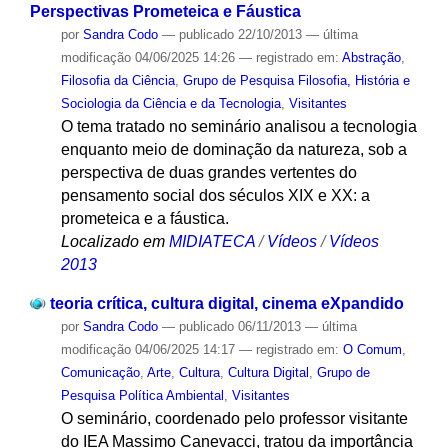
Perspectivas Prometeica e Fáustica
por
Sandra Codo
—
publicado
22/10/2013
—
última
modificação
04/06/2025 14:26
— registrado em:
Abstração
,
Filosofia da Ciência
,
Grupo de Pesquisa Filosofia, História e
Sociologia da Ciência e da Tecnologia
,
Visitantes
O tema tratado no seminário analisou a tecnologia
enquanto meio de dominação da natureza, sob a
perspectiva de duas grandes vertentes do
pensamento social dos séculos XIX e XX: a
prometeica e a fáustica.
Localizado em
MIDIATECA
/
Vídeos
/
Vídeos
2013
teoria crítica, cultura digital, cinema eXpandido
por
Sandra Codo
—
publicado
06/11/2013
—
última
modificação
04/06/2025 14:17
— registrado em:
O Comum
,
Comunicação
,
Arte
,
Cultura
,
Cultura Digital
,
Grupo de
Pesquisa Política Ambiental
,
Visitantes
O seminário, coordenado pelo professor visitante
do IEA Massimo Canevacci, tratou da importância