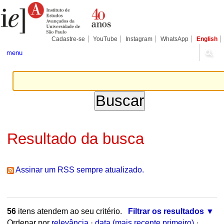
Ir
Ferramentas
Seções
para
Pessoais
o
conteúdo.
|
Cadastre-se
YouTube
Instagram
WhatsApp
English
Ir
para
menu
a
navegação
Resultado da busca
Assinar um RSS sempre atualizado.
56
itens atendem ao seu critério.
Filtrar os resultados
Ordenar por
relevância
·
data (mais recente primeiro)
·