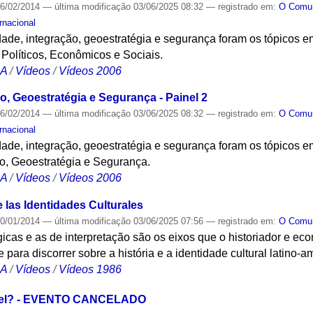
6/02/2014
—
última modificação
03/06/2025 08:32
— registrado em:
O Com
rnacional
dade, integração, geoestratégia e segurança foram os tópicos 
Políticos, Econômicos e Sociais.
CA
/
Vídeos
/
Vídeos 2006
o, Geoestratégia e Segurança - Painel 2
6/02/2014
—
última modificação
03/06/2025 08:32
— registrado em:
O Com
rnacional
dade, integração, geoestratégia e segurança foram os tópicos 
ão, Geoestratégia e Segurança.
CA
/
Vídeos
/
Vídeos 2006
e las Identidades Culturales
0/01/2014
—
última modificação
03/06/2025 07:56
— registrado em:
O Com
icas e as de interpretação são os eixos que o historiador e e
para discorrer sobre a história e a identidade cultural latino-a
CA
/
Vídeos
/
Vídeos 1986
ível? - EVENTO CANCELADO