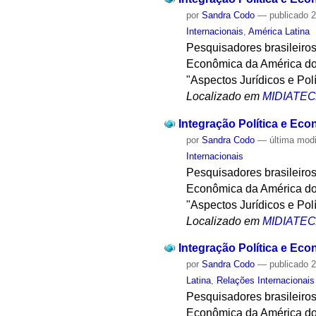
por
Sandra Codo
—
publicado
2
Internacionais
,
América Latina
Pesquisadores brasileiros
Econômica da América do 
"Aspectos Jurídicos e Pol
Localizado em
MIDIATE
Integração Política e Eco
por
Sandra Codo
—
última mod
Internacionais
Pesquisadores brasileiros
Econômica da América do 
"Aspectos Jurídicos e Pol
Localizado em
MIDIATE
Integração Política e Eco
por
Sandra Codo
—
publicado
2
Latina
,
Relações Internacionais
Pesquisadores brasileiros
Econômica da América do 