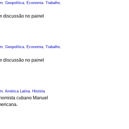
um
,
Geopolítica
,
Economia
,
Trabalho
,
em discussão no painel
um
,
Geopolítica
,
Economia
,
Trabalho
,
em discussão no painel
um
,
América Latina
,
História
conomista cubano Manuel
mericana.