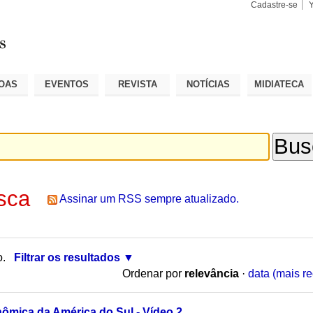
Cadastre-se
Busca
Busca
Avançad
OAS
EVENTOS
REVISTA
NOTÍCIAS
MIDIATECA
sca
Assinar um RSS sempre atualizado.
o.
Filtrar os resultados
Ordenar por
relevância
·
data (mais re
nômica da América do Sul - Vídeo 2