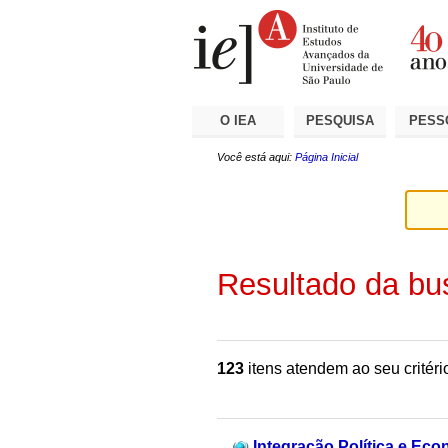
Ir
Ferramentas
Seções
para
Pessoais
o
conteúdo.
|
Ir
para
a
O IEA
PESQUISA
PESS
navegação
Você está aqui:
Página Inicial
Resultado da bu
123
itens atendem ao seu critéri
Integração Política e Eco