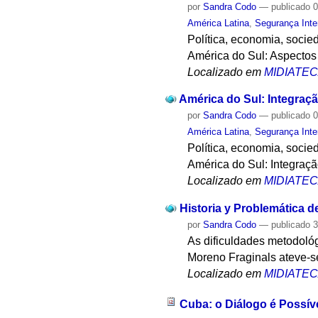
por
Sandra Codo
—
publicado
0
América Latina
,
Segurança Inte
Política, economia, socie
América do Sul: Aspectos 
Localizado em
MIDIATE
América do Sul: Integraçã
por
Sandra Codo
—
publicado
0
América Latina
,
Segurança Inte
Política, economia, socie
América do Sul: Integraç
Localizado em
MIDIATE
Historia y Problemática d
por
Sandra Codo
—
publicado
3
As dificuldades metodológ
Moreno Fraginals ateve-se 
Localizado em
MIDIATE
Cuba: o Diálogo é Poss