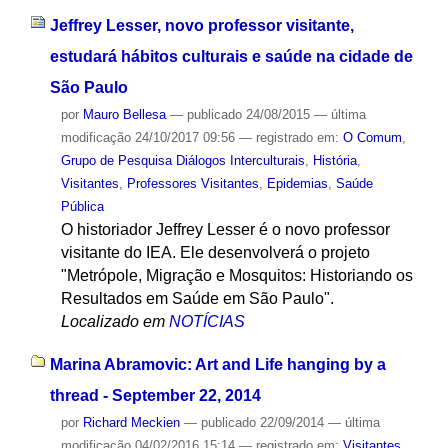
Jeffrey Lesser, novo professor visitante,
estudará hábitos culturais e saúde na cidade de
São Paulo
por
Mauro Bellesa
—
publicado
24/08/2015
—
última
modificação
24/10/2017 09:56
— registrado em:
O Comum
,
Grupo de Pesquisa Diálogos Interculturais
,
História
,
Visitantes
,
Professores Visitantes
,
Epidemias
,
Saúde
Pública
O historiador Jeffrey Lesser é o novo professor
visitante do IEA. Ele desenvolverá o projeto
"Metrópole, Migração e Mosquitos: Historiando os
Resultados em Saúde em São Paulo".
Localizado em
NOTÍCIAS
Marina Abramovic: Art and Life hanging by a
thread - September 22, 2014
por
Richard Meckien
—
publicado
22/09/2014
—
última
modificação
04/02/2016 15:14
— registrado em:
Visitantes
,