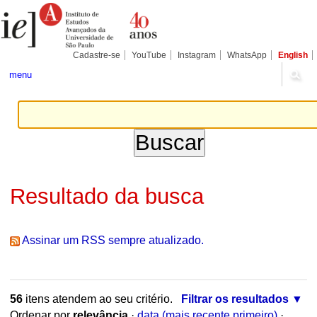
Ir
Ferramentas
Seções
para
Pessoais
o
conteúdo.
|
Cadastre-se
YouTube
Instagram
WhatsApp
English
Ir
para
menu
a
navegação
Resultado da busca
Assinar um RSS sempre atualizado.
56
itens atendem ao seu critério.
Filtrar os resultados
Ordenar por
relevância
·
data (mais recente primeiro)
·