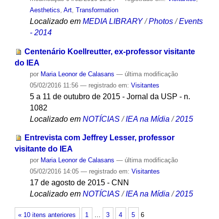
Aesthetics
,
Art
,
Transformation
Localizado em
MEDIA LIBRARY
/
Photos
/
Events
- 2014
Centenário Koellreutter, ex-professor visitante
do IEA
por
Maria Leonor de Calasans
—
última modificação
05/02/2016 11:56
— registrado em:
Visitantes
5 a 11 de outubro de 2015 - Jornal da USP - n.
1082
Localizado em
NOTÍCIAS
/
IEA na Mídia
/
2015
Entrevista com Jeffrey Lesser, professor
visitante do IEA
por
Maria Leonor de Calasans
—
última modificação
05/02/2016 14:05
— registrado em:
Visitantes
17 de agosto de 2015 - CNN
Localizado em
NOTÍCIAS
/
IEA na Mídia
/
2015
« 10 itens anteriores
1
…
3
4
5
6