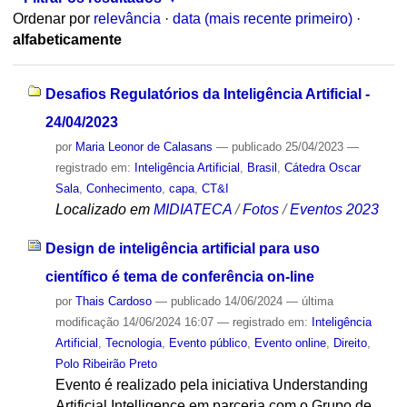
Ordenar por
relevância
·
data (mais recente primeiro)
·
alfabeticamente
Desafios Regulatórios da Inteligência Artificial -
24/04/2023
por
Maria Leonor de Calasans
—
publicado
25/04/2023
—
registrado em:
Inteligência Artificial
,
Brasil
,
Cátedra Oscar
Sala
,
Conhecimento
,
capa
,
CT&I
Localizado em
MIDIATECA
/
Fotos
/
Eventos 2023
Design de inteligência artificial para uso
científico é tema de conferência on-line
por
Thais Cardoso
—
publicado
14/06/2024
—
última
modificação
14/06/2024 16:07
— registrado em:
Inteligência
Artificial
,
Tecnologia
,
Evento público
,
Evento online
,
Direito
,
Polo Ribeirão Preto
Evento é realizado pela iniciativa Understanding
Artificial Intelligence em parceria com o Grupo de