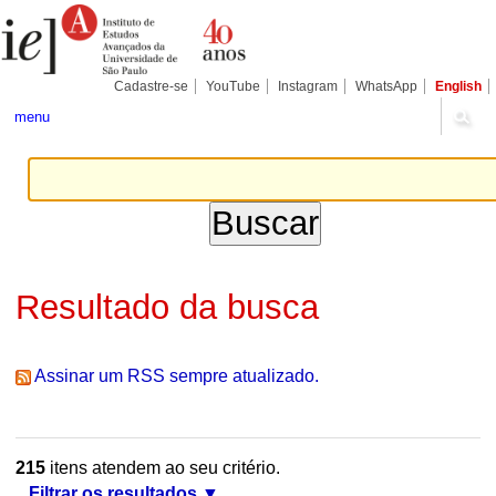
Ir
Ferramentas
Seções
para
Pessoais
o
conteúdo.
|
Cadastre-se
YouTube
Instagram
WhatsApp
English
Ir
para
menu
a
navegação
Resultado da busca
Assinar um RSS sempre atualizado.
215
itens atendem ao seu critério.
Filtrar os resultados