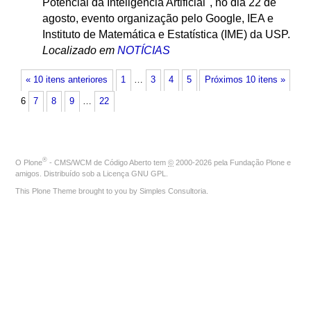
Potencial da Inteligência Artificial", no dia 22 de
agosto, evento organização pelo Google, IEA e
Instituto de Matemática e Estatística (IME) da USP.
Localizado em
NOTÍCIAS
« 10 itens anteriores
1
…
3
4
5
Próximos 10 itens »
6
7
8
9
…
22
®
O
Plone
- CMS/WCM de Código Aberto
tem
©
2000-2026 pela
Fundação Plone
e
amigos. Distribuído sob a
Licença GNU GPL
.
This Plone Theme brought to you by
Simples Consultoria
.