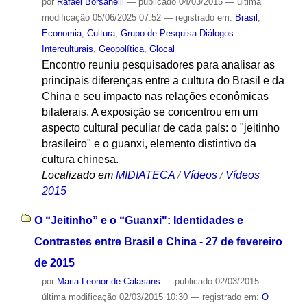
por
Rafael Borsanelli
—
publicado
04/03/2015
—
última
modificação
05/06/2025 07:52
— registrado em:
Brasil
,
Economia
,
Cultura
,
Grupo de Pesquisa Diálogos
Interculturais
,
Geopolítica
,
Glocal
Encontro reuniu pesquisadores para analisar as
principais diferenças entre a cultura do Brasil e da
China e seu impacto nas relações econômicas
bilaterais. A exposição se concentrou em um
aspecto cultural peculiar de cada país: o "jeitinho
brasileiro" e o guanxi, elemento distintivo da
cultura chinesa.
Localizado em
MIDIATECA
/
Vídeos
/
Vídeos
2015
O “Jeitinho” e o “Guanxi": Identidades e
Contrastes entre Brasil e China - 27 de fevereiro
de 2015
por
Maria Leonor de Calasans
—
publicado
02/03/2015
—
última modificação
02/03/2015 10:30
— registrado em:
O