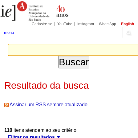
Ir
Ferramentas
Seções
para
Pessoais
o
conteúdo.
|
Cadastre-se
YouTube
Instagram
WhatsApp
English
Ir
para
menu
a
navegação
Resultado da busca
Assinar um RSS sempre atualizado.
110
itens atendem ao seu critério.
Filtrar os resultados