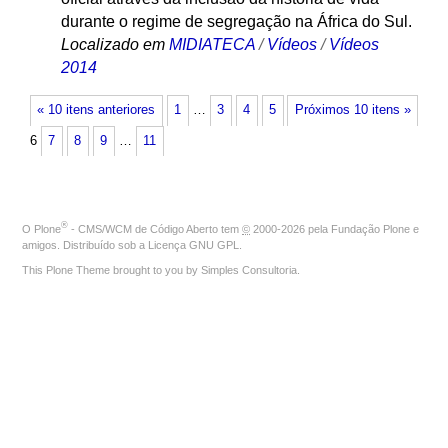
durante o regime de segregação na África do Sul.
Localizado em
MIDIATECA
/
Vídeos
/
Vídeos
2014
« 10 itens anteriores
1
…
3
4
5
Próximos 10 itens »
6
7
8
9
…
11
®
O
Plone
- CMS/WCM de Código Aberto
tem
©
2000-2026 pela
Fundação Plone
e
amigos. Distribuído sob a
Licença GNU GPL
.
This Plone Theme brought to you by
Simples Consultoria
.