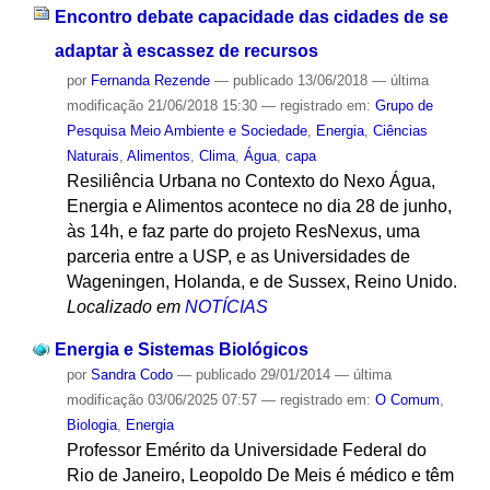
Encontro debate capacidade das cidades de se
adaptar à escassez de recursos
por
Fernanda Rezende
—
publicado
13/06/2018
—
última
modificação
21/06/2018 15:30
— registrado em:
Grupo de
Pesquisa Meio Ambiente e Sociedade
,
Energia
,
Ciências
Naturais
,
Alimentos
,
Clima
,
Água
,
capa
Resiliência Urbana no Contexto do Nexo Água,
Energia e Alimentos acontece no dia 28 de junho,
às 14h, e faz parte do projeto ResNexus, uma
parceria entre a USP, e as Universidades de
Wageningen, Holanda, e de Sussex, Reino Unido.
Localizado em
NOTÍCIAS
Energia e Sistemas Biológicos
por
Sandra Codo
—
publicado
29/01/2014
—
última
modificação
03/06/2025 07:57
— registrado em:
O Comum
,
Biologia
,
Energia
Professor Emérito da Universidade Federal do
Rio de Janeiro, Leopoldo De Meis é médico e têm