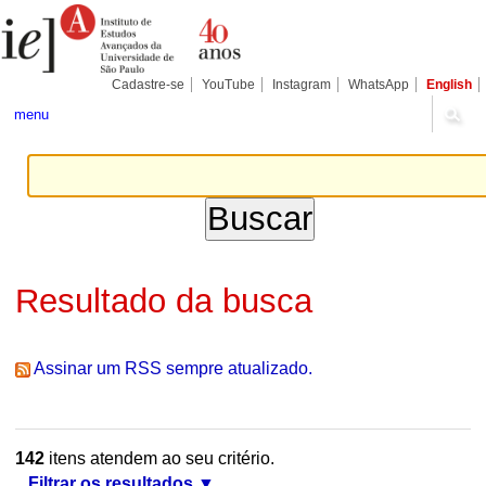
Ir
Ferramentas
Seções
para
Pessoais
o
conteúdo.
|
Cadastre-se
YouTube
Instagram
WhatsApp
English
Ir
para
menu
a
navegação
Resultado da busca
Assinar um RSS sempre atualizado.
142
itens atendem ao seu critério.
Filtrar os resultados