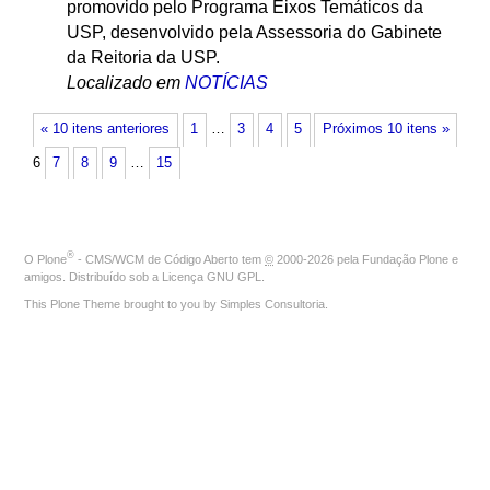
promovido pelo Programa Eixos Temáticos da
USP, desenvolvido pela Assessoria do Gabinete
da Reitoria da USP.
Localizado em
NOTÍCIAS
« 10 itens anteriores
1
…
3
4
5
Próximos 10 itens »
6
7
8
9
…
15
®
O
Plone
- CMS/WCM de Código Aberto
tem
©
2000-2026 pela
Fundação Plone
e
amigos. Distribuído sob a
Licença GNU GPL
.
This Plone Theme brought to you by
Simples Consultoria
.