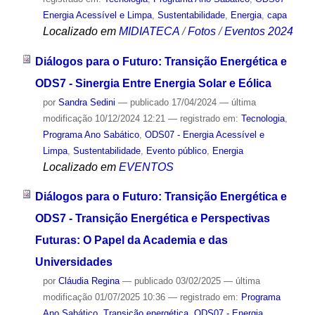
Energia Acessível e Limpa
,
Sustentabilidade
,
Energia
,
capa
Localizado em
MIDIATECA
/
Fotos
/
Eventos 2024
Diálogos para o Futuro: Transição Energética e
ODS7 - Sinergia Entre Energia Solar e Eólica
por
Sandra Sedini
—
publicado
17/04/2024
—
última
modificação
10/12/2024 12:21
— registrado em:
Tecnologia
,
Programa Ano Sabático
,
ODS07 - Energia Acessível e
Limpa
,
Sustentabilidade
,
Evento público
,
Energia
Localizado em
EVENTOS
Diálogos para o Futuro: Transição Energética e
ODS7 - Transição Energética e Perspectivas
Futuras: O Papel da Academia e das
Universidades
por
Cláudia Regina
—
publicado
03/02/2025
—
última
modificação
01/07/2025 10:36
— registrado em:
Programa
Ano Sabático
,
Transição energética
,
ODS07 - Energia