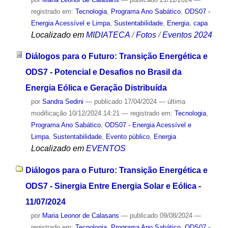
registrado em:
Tecnologia
,
Programa Ano Sabático
,
ODS07 -
Energia Acessível e Limpa
,
Sustentabilidade
,
Energia
,
capa
Localizado em
MIDIATECA
/
Fotos
/
Eventos 2024
Diálogos para o Futuro: Transição Energética e
ODS7 - Potencial e Desafios no Brasil da
Energia Eólica e Geração Distribuída
por
Sandra Sedini
—
publicado
17/04/2024
—
última
modificação
10/12/2024 14:21
— registrado em:
Tecnologia
,
Programa Ano Sabático
,
ODS07 - Energia Acessível e
Limpa
,
Sustentabilidade
,
Evento público
,
Energia
Localizado em
EVENTOS
Diálogos para o Futuro: Transição Energética e
ODS7 - Sinergia Entre Energia Solar e Eólica -
11/07/2024
por
Maria Leonor de Calasans
—
publicado
09/08/2024
—
registrado em:
Tecnologia
,
Programa Ano Sabático
,
ODS07 -