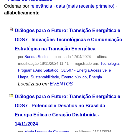
Ordenar por
relevância
·
data (mais recente primeiro)
·
alfabeticamente
Diálogos para o Futuro: Transição Energética e
ODS7 - Inovações Tecnológicas e Comunicação
Estratégica na Transição Energética
por
Sandra Sedini
—
publicado
17/04/2024
—
última
modificação
18/11/2024 11:41
— registrado em:
Tecnologia
,
Programa Ano Sabático
,
ODS07 - Energia Acessível e
Limpa
,
Sustentabilidade
,
Evento público
,
Energia
Localizado em
EVENTOS
Diálogos para o Futuro: Transição Energética e
ODS7 - Potencial e Desafios no Brasil da
Energia Eólica e Geração Distribuída -
14/11/2024
por
Maria Leonor de Calasans
—
publicado
21/11/2024
—