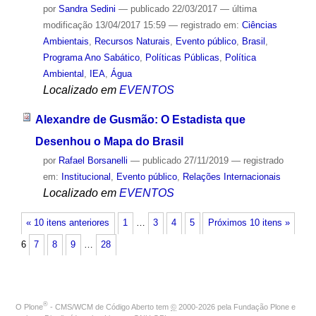
por
Sandra Sedini
—
publicado
22/03/2017
—
última
modificação
13/04/2017 15:59
— registrado em:
Ciências
Ambientais
,
Recursos Naturais
,
Evento público
,
Brasil
,
Programa Ano Sabático
,
Políticas Públicas
,
Política
Ambiental
,
IEA
,
Água
Localizado em
EVENTOS
Alexandre de Gusmão: O Estadista que
Desenhou o Mapa do Brasil
por
Rafael Borsanelli
—
publicado
27/11/2019
— registrado
em:
Institucional
,
Evento público
,
Relações Internacionais
Localizado em
EVENTOS
« 10 itens anteriores
1
…
3
4
5
Próximos 10 itens »
6
7
8
9
…
28
®
O
Plone
- CMS/WCM de Código Aberto
tem
©
2000-2026 pela
Fundação Plone
e