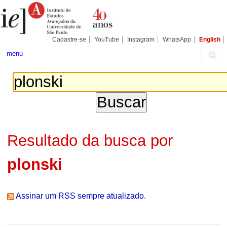
Ir
Ferramentas
Seções
para
Pessoais
o
conteúdo.
|
Cadastre-se
YouTube
Instagram
WhatsApp
English
Ir
para
menu
a
navegação
Resultado da busca por
plonski
Assinar um RSS sempre atualizado.