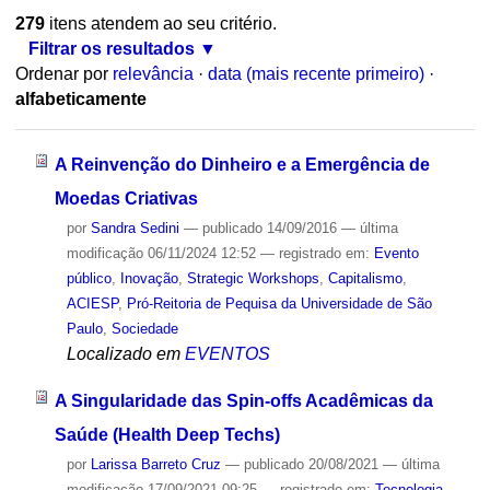
279
itens atendem ao seu critério.
Filtrar os resultados
Ordenar por
relevância
·
data (mais recente primeiro)
·
alfabeticamente
A Reinvenção do Dinheiro e a Emergência de
Moedas Criativas
por
Sandra Sedini
—
publicado
14/09/2016
—
última
modificação
06/11/2024 12:52
— registrado em:
Evento
público
,
Inovação
,
Strategic Workshops
,
Capitalismo
,
ACIESP
,
Pró-Reitoria de Pequisa da Universidade de São
Paulo
,
Sociedade
Localizado em
EVENTOS
A Singularidade das Spin-offs Acadêmicas da
Saúde (Health Deep Techs)
por
Larissa Barreto Cruz
—
publicado
20/08/2021
—
última
modificação
17/09/2021 09:25
— registrado em:
Tecnologia
,