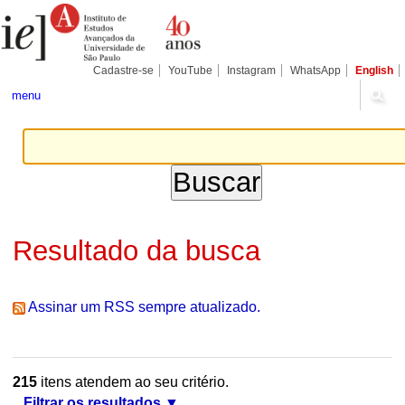
Ir
Ferramentas
Seções
para
Pessoais
o
conteúdo.
|
Cadastre-se
YouTube
Instagram
WhatsApp
English
Ir
para
menu
a
navegação
Resultado da busca
Assinar um RSS sempre atualizado.
215
itens atendem ao seu critério.
Filtrar os resultados