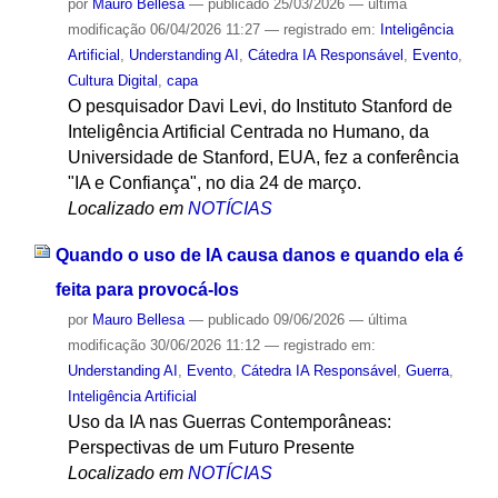
por
Mauro Bellesa
—
publicado
25/03/2026
—
última
modificação
06/04/2026 11:27
— registrado em:
Inteligência
Artificial
,
Understanding AI
,
Cátedra IA Responsável
,
Evento
,
Cultura Digital
,
capa
O pesquisador Davi Levi, do Instituto Stanford de
Inteligência Artificial Centrada no Humano, da
Universidade de Stanford, EUA, fez a conferência
"IA e Confiança", no dia 24 de março.
Localizado em
NOTÍCIAS
Quando o uso de IA causa danos e quando ela é
feita para provocá-los
por
Mauro Bellesa
—
publicado
09/06/2026
—
última
modificação
30/06/2026 11:12
— registrado em:
Understanding AI
,
Evento
,
Cátedra IA Responsável
,
Guerra
,
Inteligência Artificial
Uso da IA nas Guerras Contemporâneas:
Perspectivas de um Futuro Presente
Localizado em
NOTÍCIAS