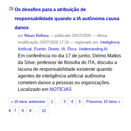
Os desafios para a atribuição de
responsabilidade quando a IA autônoma causa
danos
por
Mauro Bellesa
—
publicado
20/07/2026
—
última
modificação
23/07/2026 17:16
— registrado em:
Inteligência
Artificial
,
Evento
,
Direito
,
IA
,
Ética
,
Understanding AI
Em conferência no dia 17 de junho, Delmo Mattos
da Silve, profesosr de filosofia do ITA, discutiu a
lacuna de responsabilidade existente quando
agentes de inteligência artificial autônoma
cometem danos a pessoas ou organizações.
Localizado em
NOTÍCIAS
« 10 itens anteriores
1
…
3
4
5
Próximos 10 itens »
6
7
8
9
…
22