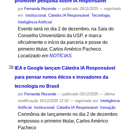
promover pesquisa sobre IA responsável
por
Fernanda Rezende
—
publicado
28/11/2025
— registrado
em:
Institucional
,
Cátedra IA Responsável
,
Tecnologia
,
Inteligência Artificial
Evento será no dia 2 de dezembro, na Sala do
Conselho Universitário da USP, e marca
oficialmente o início da parceria e posse do
primeiro titular, Carlos Américo Pacheco.
Localizado em
NOTÍCIAS
IEA e Google lançam Cátedra IA Responsável
para pensar rumos éticos e inovadores da
tecnologia no Brasil
por
Fernanda Rezende
—
publicado
03/12/2025
—
última
modificação
16/12/2025 12:02
— registrado em:
Inteligência
Artificial
,
Institucional
,
Cátedra IA Responsável
,
Inovação
Cerimônia de lançamento no dia 2 de dezembro
empossou o primeiro titular, Carlos Américo
Pacheco