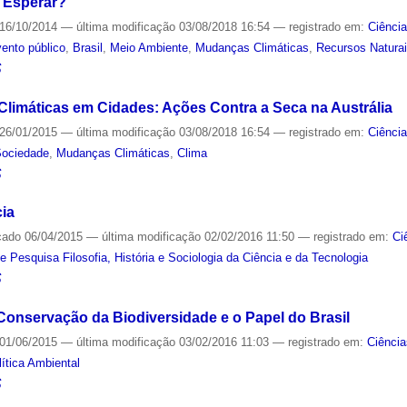
 Esperar?
16/10/2014
—
última modificação
03/08/2018 16:54
— registrado em:
Ciênci
ento público
,
Brasil
,
Meio Ambiente
,
Mudanças Climáticas
,
Recursos Natura
S
limáticas em Cidades: Ações Contra a Seca na Austrália
26/01/2015
—
última modificação
03/08/2018 16:54
— registrado em:
Ciênci
Sociedade
,
Mudanças Climáticas
,
Clima
S
ia
cado
06/04/2015
—
última modificação
02/02/2016 11:50
— registrado em:
Ci
e Pesquisa Filosofia, História e Sociologia da Ciência e da Tecnologia
S
Conservação da Biodiversidade e o Papel do Brasil
01/06/2015
—
última modificação
03/02/2016 11:03
— registrado em:
Ciência
lítica Ambiental
S