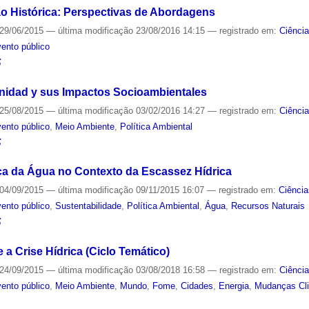
o Histórica: Perspectivas de Abordagens
29/06/2015
—
última modificação
23/08/2016 14:15
— registrado em:
Ciênci
ento público
S
nidad y sus Impactos Socioambientales
25/08/2015
—
última modificação
03/02/2016 14:27
— registrado em:
Ciênci
ento público
,
Meio Ambiente
,
Política Ambiental
S
a da Água no Contexto da Escassez Hídrica
04/09/2015
—
última modificação
09/11/2015 16:07
— registrado em:
Ciência
ento público
,
Sustentabilidade
,
Política Ambiental
,
Água
,
Recursos Naturais
S
a Crise Hídrica (Ciclo Temático)
24/09/2015
—
última modificação
03/08/2018 16:58
— registrado em:
Ciênci
ento público
,
Meio Ambiente
,
Mundo
,
Fome
,
Cidades
,
Energia
,
Mudanças Cl