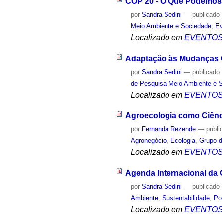
COP 20 - O Que Podemos
por
Sandra Sedini
—
publicado
Meio Ambiente e Sociedade
,
Ev
Localizado em
EVENTO
Adaptação às Mudanças C
por
Sandra Sedini
—
publicado
de Pesquisa Meio Ambiente e 
Localizado em
EVENTO
Agroecologia como Ciênc
por
Fernanda Rezende
—
publi
Agronegócio
,
Ecologia
,
Grupo d
Localizado em
EVENTO
Agenda Internacional da 
por
Sandra Sedini
—
publicado
Ambiente
,
Sustentabilidade
,
Po
Localizado em
EVENTO