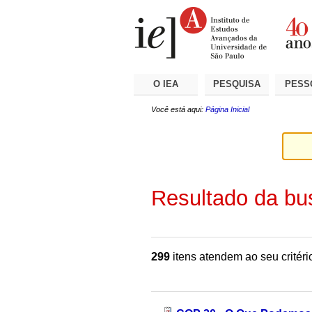
Ir
Ferramentas
Seções
para
Pessoais
o
conteúdo.
|
Ir
para
a
O IEA
PESQUISA
PESS
navegação
Você está aqui:
Página Inicial
Resultado da bu
299
itens atendem ao seu critéri