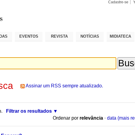
Cadastre-se
Busca
Busca
Avançad
OAS
EVENTOS
REVISTA
NOTÍCIAS
MIDIATECA
sca
Assinar um RSS sempre atualizado.
o.
Filtrar os resultados
Ordenar por
relevância
·
data (mais re