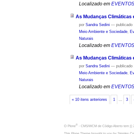
Localizado em
EVENTO
As Mudanças Climáticas e
por
Sandra Sedini
—
publicado
Meio Ambiente e Sociedade
,
Ev
Naturais
Localizado em
EVENTO
As Mudanças Climáticas e 
por
Sandra Sedini
—
publicado
Meio Ambiente e Sociedade
,
Ev
Naturais
Localizado em
EVENTO
« 10 itens anteriores
1
…
3
®
O
Plone
- CMS/WCM de Código Aberto
tem
©
2
This Plone Theme brought to you by
Simples Co