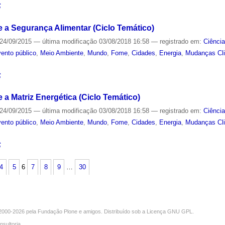
S
 a Segurança Alimentar (Ciclo Temático)
24/09/2015
—
última modificação
03/08/2018 16:58
— registrado em:
Ciênci
ento público
,
Meio Ambiente
,
Mundo
,
Fome
,
Cidades
,
Energia
,
Mudanças Cl
S
a Matriz Energética (Ciclo Temático)
24/09/2015
—
última modificação
03/08/2018 16:58
— registrado em:
Ciênci
ento público
,
Meio Ambiente
,
Mundo
,
Fome
,
Cidades
,
Energia
,
Mudanças Cl
S
4
5
6
7
8
9
…
30
000-2026 pela
Fundação Plone
e amigos. Distribuído sob a
Licença GNU GPL
.
nsultoria
.