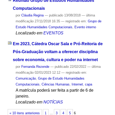
Reunião Grupo de Estudos Humanidades
Computacionais
por
Cláudia Regina
—
publicado
13/08/2018
—
última
modificação
27/11/2018 16:35
— registrado em:
Grupo de
Estudo Humanidades Computacionais
,
Evento interno
Localizado em
EVENTOS
Em 2023, Cátedra Oscar Sala e Pró-Reitoria de
Pós-Graduação voltam a oferecer disciplina
sobre economia, cultura e poder na internet
por
Fernanda Rezende
—
publicado
22/02/2022
—
última
modificação
02/01/2023 12:12
— registrado em:
Comunicação
,
Grupo de Estudo Humanidades
Computacionais
,
Ciências Humanas
,
Internet
,
capa
A matrícula poderá ser feita a partir de 6 de
janeiro.
Localizado em
NOTÍCIAS
« 10 itens anteriores
1
…
3
4
5
6