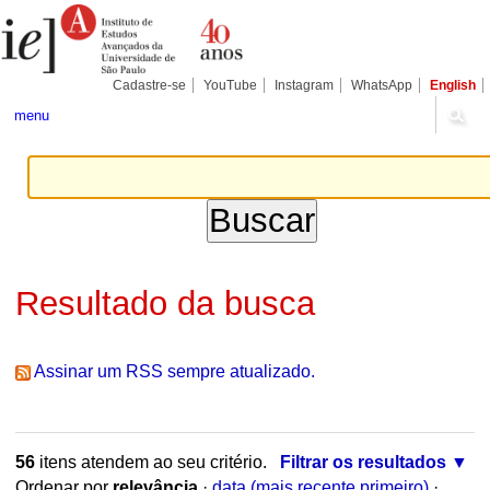
Ir
Ferramentas
Seções
para
Pessoais
o
conteúdo.
|
Cadastre-se
YouTube
Instagram
WhatsApp
English
Ir
para
menu
a
navegação
Resultado da busca
Assinar um RSS sempre atualizado.
56
itens atendem ao seu critério.
Filtrar os resultados
Ordenar por
relevância
·
data (mais recente primeiro)
·