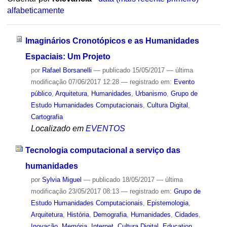
alfabeticamente
Imaginários Cronotópicos e as Humanidades
Espaciais: Um Projeto
por
Rafael Borsanelli
—
publicado
15/05/2017
—
última
modificação
07/06/2017 12:28
— registrado em:
Evento
público
,
Arquitetura
,
Humanidades
,
Urbanismo
,
Grupo de
Estudo Humanidades Computacionais
,
Cultura Digital
,
Cartografia
Localizado em
EVENTOS
Tecnologia computacional a serviço das
humanidades
por
Sylvia Miguel
—
publicado
18/05/2017
—
última
modificação
23/05/2017 08:13
— registrado em:
Grupo de
Estudo Humanidades Computacionais
,
Epistemologia
,
Arquitetura
,
História
,
Demografia
,
Humanidades
,
Cidades
,
Inovação
,
Memória
,
Internet
,
Cultura Digital
,
Education