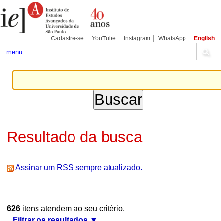
Ir
Ferramentas
Seções
para
Pessoais
o
conteúdo.
|
Cadastre-se
YouTube
Instagram
WhatsApp
English
Ir
para
menu
a
navegação
Resultado da busca
Assinar um RSS sempre atualizado.
626
itens atendem ao seu critério.
Filtrar os resultados