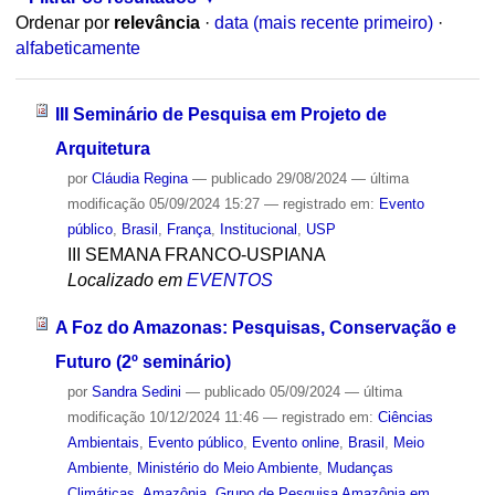
Ordenar por
relevância
·
data (mais recente primeiro)
·
alfabeticamente
III Seminário de Pesquisa em Projeto de
Arquitetura
por
Cláudia Regina
—
publicado
29/08/2024
—
última
modificação
05/09/2024 15:27
— registrado em:
Evento
público
,
Brasil
,
França
,
Institucional
,
USP
III SEMANA FRANCO-USPIANA
Localizado em
EVENTOS
A Foz do Amazonas: Pesquisas, Conservação e
Futuro (2º seminário)
por
Sandra Sedini
—
publicado
05/09/2024
—
última
modificação
10/12/2024 11:46
— registrado em:
Ciências
Ambientais
,
Evento público
,
Evento online
,
Brasil
,
Meio
Ambiente
,
Ministério do Meio Ambiente
,
Mudanças
Climáticas
,
Amazônia
,
Grupo de Pesquisa Amazônia em