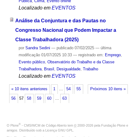
Pública
,
Clima
,
Evento online
Localizado em
EVENTOS
Análise da Conjuntura e das Pautas no
Congresso Nacional que Podem Impactar a
Classe Trabalhadora (2025)
por
Sandra Sedini
—
publicado
07/02/2025
—
última
modificação
01/07/2025 10:33
— registrado em:
Emprego
,
Evento público
,
Observatório do Trabalho e da Classe
Trabalhadora
,
Brasil
,
Desigualdade
,
Trabalho
Localizado em
EVENTOS
« 10 itens anteriores
1
…
54
55
Próximos 10 itens »
56
57
58
59
60
…
63
®
O
Plone
- CMS/WCM de Código Aberto
tem
©
2000-2026 pela
Fundação Plone
e
amigos. Distribuído sob a
Licença GNU GPL
.