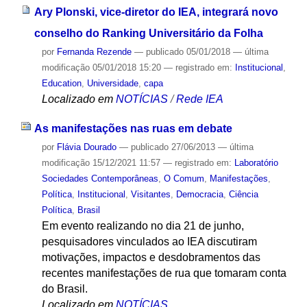
Ary Plonski, vice-diretor do IEA, integrará novo
conselho do Ranking Universitário da Folha
por
Fernanda Rezende
—
publicado
05/01/2018
—
última
modificação
05/01/2018 15:20
— registrado em:
Institucional
,
Education
,
Universidade
,
capa
Localizado em
NOTÍCIAS
/
Rede IEA
As manifestações nas ruas em debate
por
Flávia Dourado
—
publicado
27/06/2013
—
última
modificação
15/12/2021 11:57
— registrado em:
Laboratório
Sociedades Contemporâneas
,
O Comum
,
Manifestações
,
Política
,
Institucional
,
Visitantes
,
Democracia
,
Ciência
Política
,
Brasil
Em evento realizando no dia 21 de junho,
pesquisadores vinculados ao IEA discutiram
motivações, impactos e desdobramentos das
recentes manifestações de rua que tomaram conta
do Brasil.
Localizado em
NOTÍCIAS