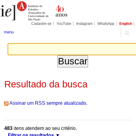
Ir
Ferramentas
Seções
para
Pessoais
o
conteúdo.
|
Cadastre-se
YouTube
Instagram
WhatsApp
English
Ir
para
menu
a
navegação
Resultado da busca
Assinar um RSS sempre atualizado.
483
itens atendem ao seu critério.
Filtrar os resultados