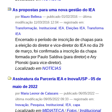
As propostas para uma nova gestão do IEA
por
Mauro Bellesa
—
publicado
01/02/2016
—
última
modificação
11/03/2016 12:04
— registrado em:
Transformação
,
Institucional
,
IEA
,
Eleições IEA
,
Transforma
IEA
Encerrado o período de inscrição de chapas para
a eleição do diretor e vice-diretor do IEA no dia 29
de março, foi confirmada a inscrição da chapa
formada por Paulo Saldiva (para diretor) e Ary
Plonski (para vice-diretor).
Localizado em
NOTÍCIAS
Assinatura da Parceria IEA e Inova/USP - 05 de
maio de 2022
por
Maria Leonor de Calasans
—
publicado
06/05/2022
—
última modificação
09/05/2022 09:33
— registrado em:
Inovação
,
Pesquisa
,
Institucional
,
IEA
,
capa
Localizado em
MIDIATECA
/
Fotos
/
Institucional