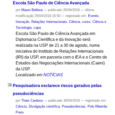
Escola São Paulo de Ciência Avançada
por
Mauro Bellesa
—
publicado
25/04/2019
—
última
modificação
25/04/2019 16:50
— registrado em:
Evento
,
Inovação
,
Relações Internacionais
,
Ciência
,
curso
,
Ciência e
Tecnologia
,
capa
Escola São Paulo de Ciência Avançada em
Diplomacia Científica e da Inovação será
realizada na USP de 21 a 30 de agosto, numa
iniciativa do Instituto de Relações Internacionais
(IRI) da USP, em parceria com o IEA e o Centro de
Estudos das Negociações Internacionais (Caeni)
da USP.
Localizado em
NOTÍCIAS
Pesquisadora esclarece riscos gerados pelas
pseudociências
por
Thais Cardoso
—
publicado
30/04/2019
— registrado em:
Ciência
,
Divulgação científica
,
Pseudociências
,
Polo Ribeirão
Preto