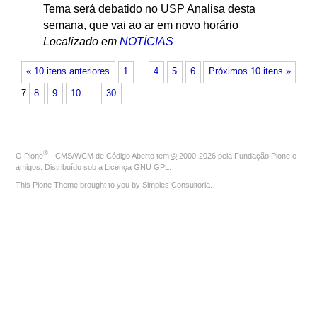
Tema será debatido no USP Analisa desta
semana, que vai ao ar em novo horário
Localizado em
NOTÍCIAS
« 10 itens anteriores
1
…
4
5
6
Próximos 10 itens »
7
8
9
10
…
30
®
O
Plone
- CMS/WCM de Código Aberto
tem
©
2000-2026 pela
Fundação Plone
e
amigos. Distribuído sob a
Licença GNU GPL
.
This Plone Theme brought to you by
Simples Consultoria
.