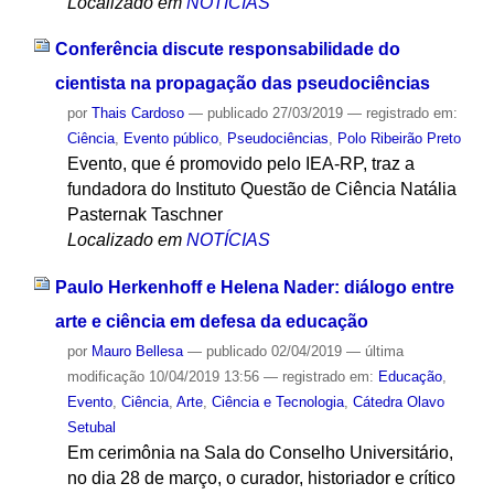
Localizado em
NOTÍCIAS
Conferência discute responsabilidade do
cientista na propagação das pseudociências
por
Thais Cardoso
—
publicado
27/03/2019
— registrado em:
Ciência
,
Evento público
,
Pseudociências
,
Polo Ribeirão Preto
Evento, que é promovido pelo IEA-RP, traz a
fundadora do Instituto Questão de Ciência Natália
Pasternak Taschner
Localizado em
NOTÍCIAS
Paulo Herkenhoff e Helena Nader: diálogo entre
arte e ciência em defesa da educação
por
Mauro Bellesa
—
publicado
02/04/2019
—
última
modificação
10/04/2019 13:56
— registrado em:
Educação
,
Evento
,
Ciência
,
Arte
,
Ciência e Tecnologia
,
Cátedra Olavo
Setubal
Em cerimônia na Sala do Conselho Universitário,
no dia 28 de março, o curador, historiador e crítico