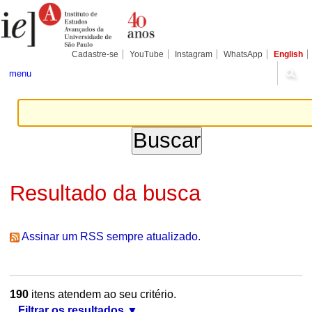
Ir
Ferramentas
Seções
para
Pessoais
o
conteúdo.
|
Cadastre-se
YouTube
Instagram
WhatsApp
English
Ir
para
menu
a
navegação
Resultado da busca
Assinar um RSS sempre atualizado.
190
itens atendem ao seu critério.
Filtrar os resultados