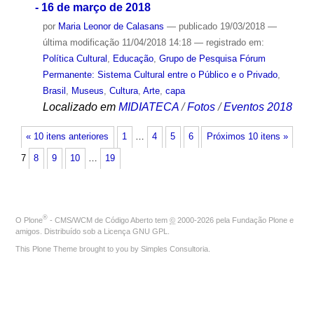
- 16 de março de 2018
por
Maria Leonor de Calasans
—
publicado
19/03/2018
—
última modificação
11/04/2018 14:18
— registrado em:
Política Cultural
,
Educação
,
Grupo de Pesquisa Fórum
Permanente: Sistema Cultural entre o Público e o Privado
,
Brasil
,
Museus
,
Cultura
,
Arte
,
capa
Localizado em
MIDIATECA
/
Fotos
/
Eventos 2018
« 10 itens anteriores
1
…
4
5
6
Próximos 10 itens »
7
8
9
10
…
19
®
O
Plone
- CMS/WCM de Código Aberto
tem
©
2000-2026 pela
Fundação Plone
e
amigos. Distribuído sob a
Licença GNU GPL
.
This Plone Theme brought to you by
Simples Consultoria
.