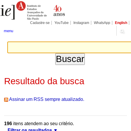
Ir
Ferramentas
Seções
para
Pessoais
o
conteúdo.
|
Cadastre-se
YouTube
Instagram
WhatsApp
English
Ir
para
menu
a
navegação
Resultado da busca
Assinar um RSS sempre atualizado.
196
itens atendem ao seu critério.
Filtrar os resultados