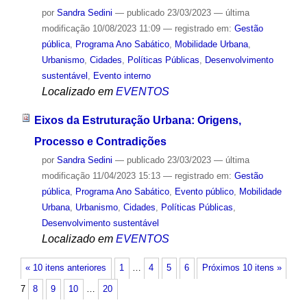
por
Sandra Sedini
—
publicado
23/03/2023
—
última
modificação
10/08/2023 11:09
— registrado em:
Gestão
pública
,
Programa Ano Sabático
,
Mobilidade Urbana
,
Urbanismo
,
Cidades
,
Políticas Públicas
,
Desenvolvimento
sustentável
,
Evento interno
Localizado em
EVENTOS
Eixos da Estruturação Urbana: Origens,
Processo e Contradições
por
Sandra Sedini
—
publicado
23/03/2023
—
última
modificação
11/04/2023 15:13
— registrado em:
Gestão
pública
,
Programa Ano Sabático
,
Evento público
,
Mobilidade
Urbana
,
Urbanismo
,
Cidades
,
Políticas Públicas
,
Desenvolvimento sustentável
Localizado em
EVENTOS
« 10 itens anteriores
1
…
4
5
6
Próximos 10 itens »
7
8
9
10
…
20