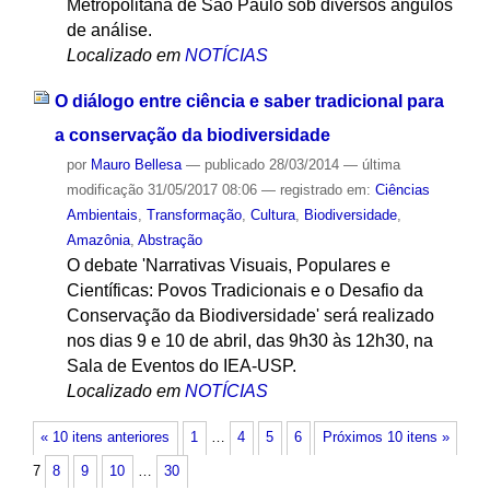
Metropolitana de São Paulo sob diversos ângulos
de análise.
Localizado em
NOTÍCIAS
O diálogo entre ciência e saber tradicional para
a conservação da biodiversidade
por
Mauro Bellesa
—
publicado
28/03/2014
—
última
modificação
31/05/2017 08:06
— registrado em:
Ciências
Ambientais
,
Transformação
,
Cultura
,
Biodiversidade
,
Amazônia
,
Abstração
O debate 'Narrativas Visuais, Populares e
Científicas: Povos Tradicionais e o Desafio da
Conservação da Biodiversidade' será realizado
nos dias 9 e 10 de abril, das 9h30 às 12h30, na
Sala de Eventos do IEA-USP.
Localizado em
NOTÍCIAS
« 10 itens anteriores
1
…
4
5
6
Próximos 10 itens »
7
8
9
10
…
30