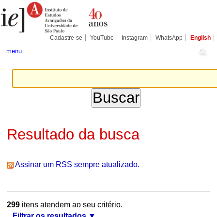
Ir
Ferramentas
Seções
para
Pessoais
o
conteúdo.
|
Cadastre-se
YouTube
Instagram
WhatsApp
English
Ir
para
menu
a
navegação
Resultado da busca
Assinar um RSS sempre atualizado.
299
itens atendem ao seu critério.
Filtrar os resultados