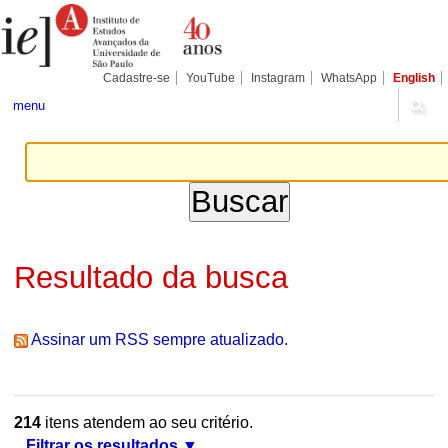
Ir
Ferramentas
Seções
para
Pessoais
o
conteúdo.
|
Cadastre-se
YouTube
Instagram
WhatsApp
English
Ir
para
menu
a
navegação
Resultado da busca
Assinar um RSS sempre atualizado.
214
itens atendem ao seu critério.
Filtrar os resultados