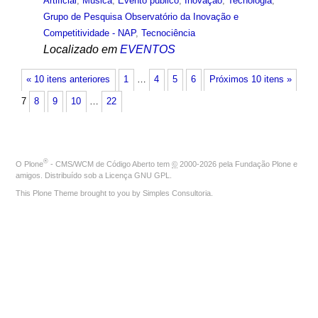
Artificial
,
Música
,
Evento público
,
Inovação
,
Tecnologia
,
Grupo de Pesquisa Observatório da Inovação e
Competitividade - NAP
,
Tecnociência
Localizado em
EVENTOS
« 10 itens anteriores
1
…
4
5
6
Próximos 10 itens »
7
8
9
10
…
22
®
O
Plone
- CMS/WCM de Código Aberto
tem
©
2000-2026 pela
Fundação Plone
e
amigos. Distribuído sob a
Licença GNU GPL
.
This Plone Theme brought to you by
Simples Consultoria
.