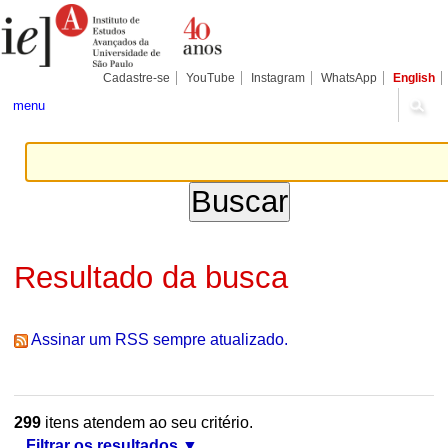
Ir
Ferramentas
Seções
para
Pessoais
o
conteúdo.
|
Cadastre-se
YouTube
Instagram
WhatsApp
English
Ir
para
menu
a
navegação
Resultado da busca
Assinar um RSS sempre atualizado.
299
itens atendem ao seu critério.
Filtrar os resultados