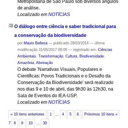
Metropolitana de São Paulo sob diversos ângulos
de análise.
Localizado em
NOTÍCIAS
O diálogo entre ciência e saber tradicional para
a conservação da biodiversidade
por
Mauro Bellesa
—
publicado
28/03/2014
—
última
modificação
31/05/2017 08:06
— registrado em:
Ciências
Ambientais
,
Transformação
,
Cultura
,
Biodiversidade
,
Amazônia
,
Abstração
O debate 'Narrativas Visuais, Populares e
Científicas: Povos Tradicionais e o Desafio da
Conservação da Biodiversidade' será realizado
nos dias 9 e 10 de abril, das 9h30 às 12h30, na
Sala de Eventos do IEA-USP.
Localizado em
NOTÍCIAS
« 10 itens anteriores
1
…
4
5
6
Próximos 10 itens »
7
8
9
10
…
30