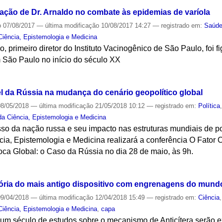
ação de Dr. Arnaldo no combate às epidemias de varíola
o
07/08/2017
—
última modificação
10/08/2017 14:27
— registrado em:
Saúd
Ciência, Epistemologia e Medicina
, primeiro diretor do Instituto Vacinogênico de São Paulo, foi 
m São Paulo no início do século XX
S
el da Rússia na mudança do cenário geopolítico global
8/05/2018
—
última modificação
21/05/2018 10:12
— registrado em:
Política
da Ciência, Epistemologia e Medicina
esso da nação russa e seu impacto nas estruturas mundiais de 
cia, Epistemologia e Medicina realizará a conferência O Fator C
a Global: o Caso da Rússia no dia 28 de maio, às 9h.
S
ória do mais antigo dispositivo com engrenagens do mund
9/04/2018
—
última modificação
12/04/2018 15:49
— registrado em:
Ciência
Ciência, Epistemologia e Medicina
,
capa
 um século de estudos sobre o mecanismo de Anticítera serão e