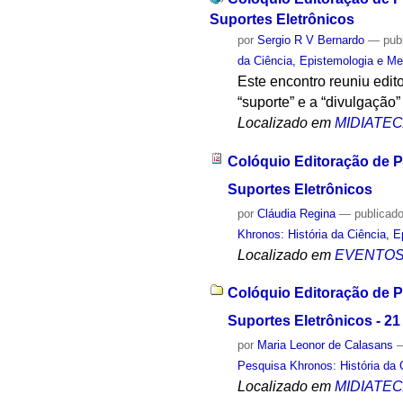
Suportes Eletrônicos
por
Sergio R V Bernardo
—
pub
da Ciência, Epistemologia e Me
Este encontro reuniu edit
“suporte” e a “divulgação
Localizado em
MIDIATE
Colóquio Editoração de 
Suportes Eletrônicos
por
Cláudia Regina
—
publicad
Khronos: História da Ciência, 
Localizado em
EVENTO
Colóquio Editoração de 
Suportes Eletrônicos - 2
por
Maria Leonor de Calasans
Pesquisa Khronos: História da 
Localizado em
MIDIATE