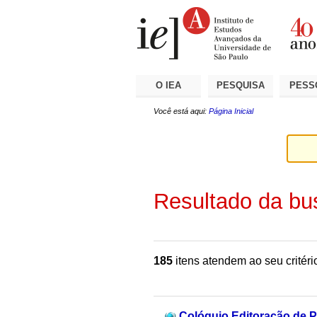
Ir
Ferramentas
Seções
para
Pessoais
o
conteúdo.
|
Ir
para
a
O IEA
PESQUISA
PESS
navegação
Você está aqui:
Página Inicial
Resultado da bu
185
itens atendem ao seu critéri
Colóquio Editoração de 