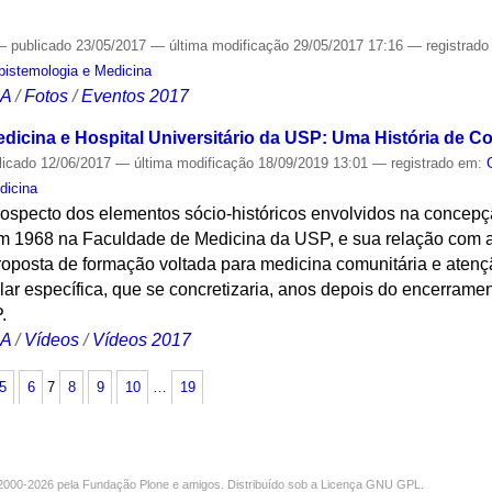
—
publicado
23/05/2017
—
última modificação
29/05/2017 17:16
— registrad
Epistemologia e Medicina
CA
/
Fotos
/
Eventos 2017
dicina e Hospital Universitário da USP: Uma História de 
licado
12/06/2017
—
última modificação
18/09/2019 13:01
— registrado em:
dicina
trospecto dos elementos sócio-históricos envolvidos na concep
m 1968 na Faculdade de Medicina da USP, e sua relação com a
roposta de formação voltada para medicina comunitária e atenç
alar específica, que se concretizaria, anos depois do encerram
.
CA
/
Vídeos
/
Vídeos 2017
5
6
7
8
9
10
…
19
000-2026 pela
Fundação Plone
e amigos. Distribuído sob a
Licença GNU GPL
.