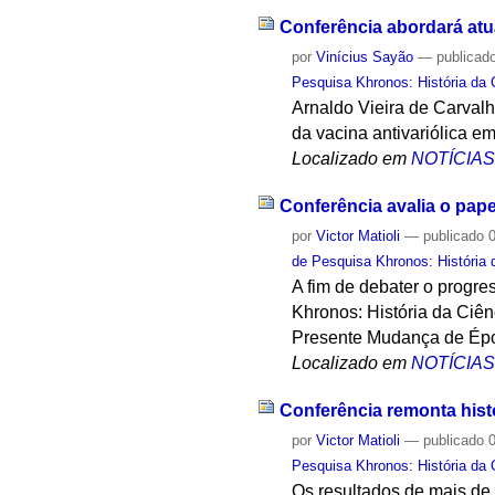
Conferência abordará atu
por
Vinícius Sayão
—
publicad
Pesquisa Khronos: História da 
Arnaldo Vieira de Carvalho
da vacina antivariólica e
Localizado em
NOTÍCIA
Conferência avalia o pap
por
Victor Matioli
—
publicado
0
de Pesquisa Khronos: História 
A fim de debater o progr
Khronos: História da Ciên
Presente Mudança de Époc
Localizado em
NOTÍCIA
Conferência remonta hist
por
Victor Matioli
—
publicado
0
Pesquisa Khronos: História da 
Os resultados de mais de