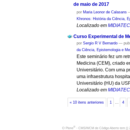
de maio de 2017
por
Maria Leonor de Calasans
Khronos: História da Ciência, 
Localizado em
MIDIATE
Curso Experimental de Me
por
Sergio R V Bernardo
—
pub
da Ciência, Epistemologia e Me
Este seminário fez um re
Medicina (CEM), criado e
Universitário. Com uma p
uma infraestrutura hospit
Universitário (HU) da USP
Localizado em
MIDIATE
« 10 itens anteriores
1
…
4
®
O
Plone
- CMS/WCM de Código Aberto
tem
©
2