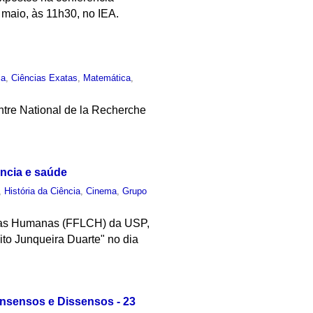
 maio, às 11h30, no IEA.
ia
,
Ciências Exatas
,
Matemática
,
ntre National de la Recherche
ência e saúde
,
História da Ciência
,
Cinema
,
Grupo
ncias Humanas (FFLCH) da USP,
to Junqueira Duarte" no dia
onsensos e Dissensos - 23