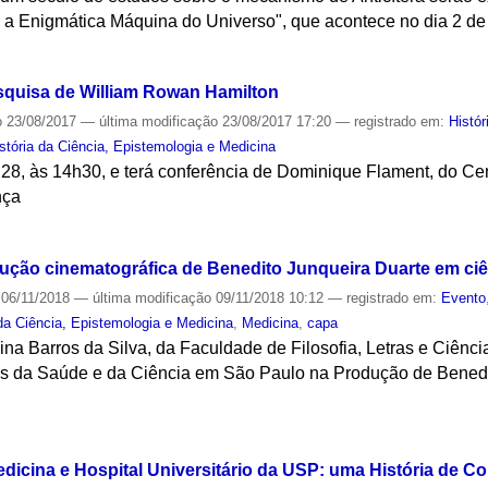
: a Enigmática Máquina do Universo", que acontece no dia 2 de
S
squisa de William Rowan Hamilton
o
23/08/2017
—
última modificação
23/08/2017 17:20
— registrado em:
Histór
tória da Ciência, Epistemologia e Medicina
 28, às 14h30, e terá conferência de Dominique Flament, do Ce
nça
S
dução cinematográfica de Benedito Junqueira Duarte em ci
06/11/2018
—
última modificação
09/11/2018 10:12
— registrado em:
Evento
da Ciência, Epistemologia e Medicina
,
Medicina
,
capa
gina Barros da Silva, da Faculdade de Filosofia, Letras e Ciê
ns da Saúde e da Ciência em São Paulo na Produção de Benedi
S
dicina e Hospital Universitário da USP: uma História de C