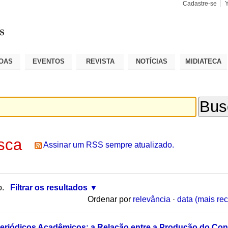
Cadastre-se
Busca
Busca
Avançad
OAS
EVENTOS
REVISTA
NOTÍCIAS
MIDIATECA
sca
Assinar um RSS sempre atualizado.
o.
Filtrar os resultados
Ordenar por
relevância
·
data (mais rec
Periódicos Acadêmicos: a Relação entre a Produção do Co