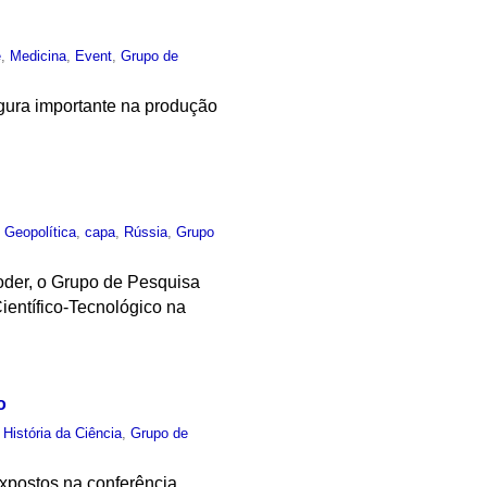
e
,
Medicina
,
Event
,
Grupo de
figura importante na produção
,
Geopolítica
,
capa
,
Rússia
,
Grupo
poder, o Grupo de Pesquisa
ientífico-Tecnológico na
o
,
História da Ciência
,
Grupo de
xpostos na conferência