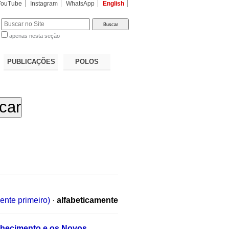
YouTube
Instagram
WhatsApp
English
apenas nesta seção
a…
PUBLICAÇÕES
POLOS
ente primeiro)
·
alfabeticamente
nhecimento e os Novos