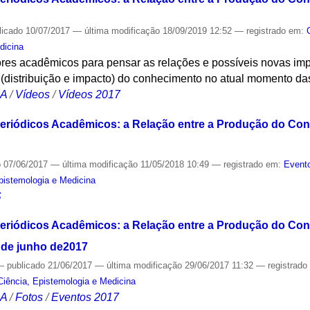
licado
10/07/2017
—
última modificação
18/09/2019 12:52
— registrado em:
dicina
ores acadêmicos para pensar as relações e possíveis novas imp
” (distribuição e impacto) do conhecimento ​no atual momento 
CA
/
Vídeos
/
Vídeos 2017
Periódicos Acadêmicos: a Relação entre a Produção do Co
o
07/06/2017
—
última modificação
11/05/2018 10:49
— registrado em:
Evento
Epistemologia e Medicina
S
Periódicos Acadêmicos: a Relação entre a Produção do Co
1 de junho de2017
—
publicado
21/06/2017
—
última modificação
29/06/2017 11:32
— registrad
Ciência, Epistemologia e Medicina
CA
/
Fotos
/
Eventos 2017