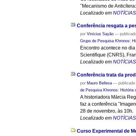
"Mecanismo de Anticítera
Localizado em
NOTÍCIA
Conferência resgata a pe
por
Vinícius Sayão
—
publicad
Grupo de Pesquisa Khronos: His
Encontro acontece no dia
Scientifique (CNRS), Fra
Localizado em
NOTÍCIA
Conferência trata da pro
por
Mauro Bellesa
—
publicado
de Pesquisa Khronos: História 
A historiadora Márcia Re
faz a conferência "Image
28 de novembro, às 10h.
Localizado em
NOTÍCIA
Curso Experimental de Me