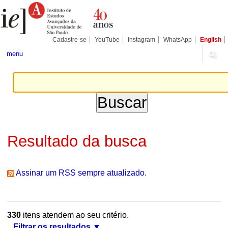
Ir
Ferramentas
Seções
para
Pessoais
o
conteúdo.
|
Cadastre-se
YouTube
Instagram
WhatsApp
English
Ir
para
menu
a
navegação
Resultado da busca
Assinar um RSS sempre atualizado.
330
itens atendem ao seu critério.
Filtrar os resultados