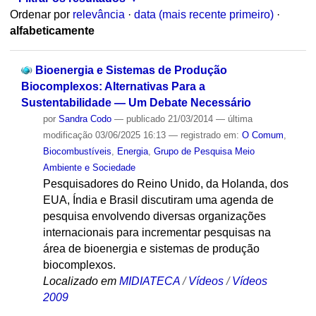
Ordenar por
relevância
·
data (mais recente primeiro)
·
alfabeticamente
Bioenergia e Sistemas de Produção
Biocomplexos: Alternativas Para a
Sustentabilidade — Um Debate Necessário
por
Sandra Codo
—
publicado
21/03/2014
—
última
modificação
03/06/2025 16:13
— registrado em:
O Comum
,
Biocombustíveis
,
Energia
,
Grupo de Pesquisa Meio
Ambiente e Sociedade
Pesquisadores do Reino Unido, da Holanda, dos
EUA, Índia e Brasil discutiram uma agenda de
pesquisa envolvendo diversas organizações
internacionais para incrementar pesquisas na
área de bioenergia e sistemas de produção
biocomplexos.
Localizado em
MIDIATECA
/
Vídeos
/
Vídeos
2009