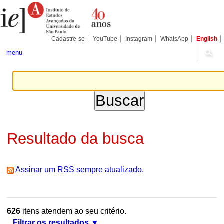
Ir
Ferramentas
Seções
para
Pessoais
o
conteúdo.
|
Cadastre-se
YouTube
Instagram
WhatsApp
English
Ir
para
menu
a
navegação
Resultado da busca
Assinar um RSS sempre atualizado.
626
itens atendem ao seu critério.
Filtrar os resultados