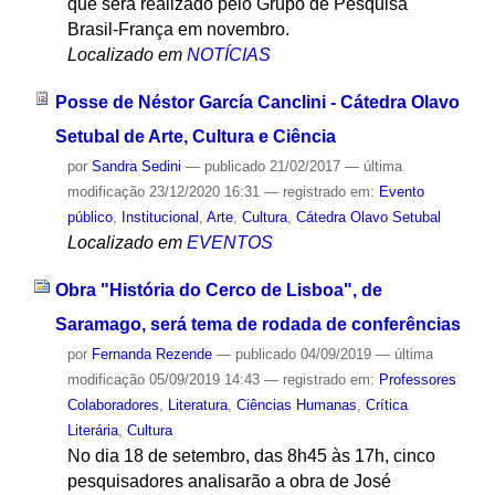
que será realizado pelo Grupo de Pesquisa
Brasil-França em novembro.
Localizado em
NOTÍCIAS
Posse de Néstor García Canclini - Cátedra Olavo
Setubal de Arte, Cultura e Ciência
por
Sandra Sedini
—
publicado
21/02/2017
—
última
modificação
23/12/2020 16:31
— registrado em:
Evento
público
,
Institucional
,
Arte
,
Cultura
,
Cátedra Olavo Setubal
Localizado em
EVENTOS
Obra "História do Cerco de Lisboa", de
Saramago, será tema de rodada de conferências
por
Fernanda Rezende
—
publicado
04/09/2019
—
última
modificação
05/09/2019 14:43
— registrado em:
Professores
Colaboradores
,
Literatura
,
Ciências Humanas
,
Crítica
Literária
,
Cultura
No dia 18 de setembro, das 8h45 às 17h, cinco
pesquisadores analisarão a obra de José