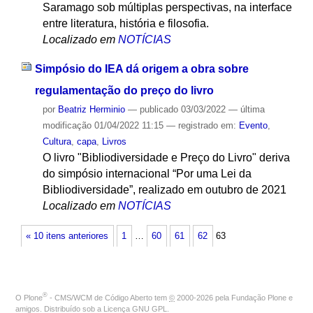
Saramago sob múltiplas perspectivas, na interface
entre literatura, história e filosofia.
Localizado em
NOTÍCIAS
Simpósio do IEA dá origem a obra sobre
regulamentação do preço do livro
por
Beatriz Herminio
—
publicado
03/03/2022
—
última
modificação
01/04/2022 11:15
— registrado em:
Evento
,
Cultura
,
capa
,
Livros
O livro "Bibliodiversidade e Preço do Livro" deriva
do simpósio internacional “Por uma Lei da
Bibliodiversidade”, realizado em outubro de 2021
Localizado em
NOTÍCIAS
« 10 itens anteriores
1
…
60
61
62
63
®
O
Plone
- CMS/WCM de Código Aberto
tem
©
2000-2026 pela
Fundação Plone
e
amigos. Distribuído sob a
Licença GNU GPL
.