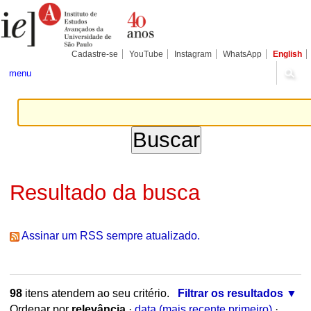
Ir
Ferramentas
Seções
para
Pessoais
o
conteúdo.
|
Cadastre-se
YouTube
Instagram
WhatsApp
English
Ir
para
menu
a
navegação
Resultado da busca
Assinar um RSS sempre atualizado.
98
itens atendem ao seu critério.
Filtrar os resultados
Ordenar por
relevância
·
data (mais recente primeiro)
·