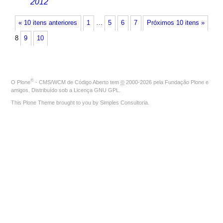
2012
« 10 itens anteriores
1
…
5
6
7
Próximos 10 itens »
8
9
10
®
O
Plone
- CMS/WCM de Código Aberto
tem
©
2000-2026 pela
Fundação Plone
e
amigos. Distribuído sob a
Licença GNU GPL
.
This Plone Theme brought to you by
Simples Consultoria
.