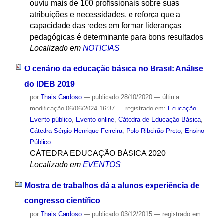
ouviu mais de 100 profissionais sobre suas
atribuições e necessidades, e reforça que a
capacidade das redes em formar lideranças
pedagógicas é determinante para bons resultados
Localizado em
NOTÍCIAS
O cenário da educação básica no Brasil: Análise
do IDEB 2019
por
Thais Cardoso
—
publicado
28/10/2020
—
última
modificação
06/06/2024 16:37
— registrado em:
Educação
,
Evento público
,
Evento online
,
Cátedra de Educação Básica
,
Cátedra Sérgio Henrique Ferreira
,
Polo Ribeirão Preto
,
Ensino
Público
CÁTEDRA EDUCAÇÃO BÁSICA 2020
Localizado em
EVENTOS
Mostra de trabalhos dá a alunos experiência de
congresso científico
por
Thais Cardoso
—
publicado
03/12/2015
— registrado em: