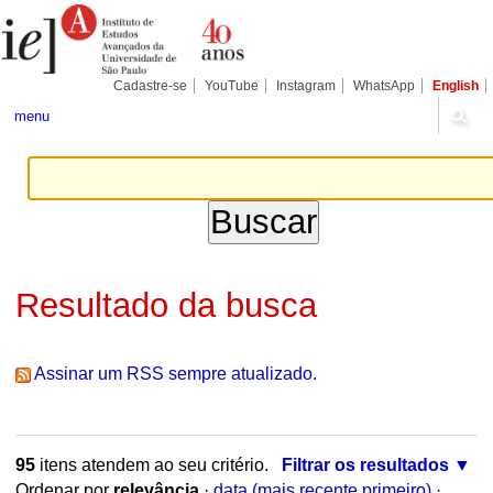
Ir
Ferramentas
Seções
para
Pessoais
o
conteúdo.
|
Cadastre-se
YouTube
Instagram
WhatsApp
English
Ir
para
menu
a
navegação
Resultado da busca
Assinar um RSS sempre atualizado.
95
itens atendem ao seu critério.
Filtrar os resultados
Ordenar por
relevância
·
data (mais recente primeiro)
·