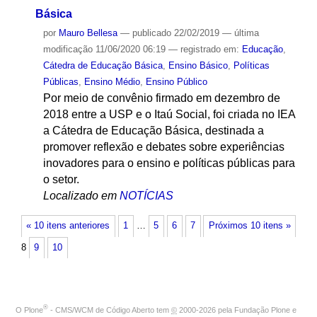
Básica
por
Mauro Bellesa
—
publicado
22/02/2019
—
última
modificação
11/06/2020 06:19
— registrado em:
Educação
,
Cátedra de Educação Básica
,
Ensino Básico
,
Políticas
Públicas
,
Ensino Médio
,
Ensino Público
Por meio de convênio firmado em dezembro de
2018 entre a USP e o Itaú Social, foi criada no IEA
a Cátedra de Educação Básica, destinada a
promover reflexão e debates sobre experiências
inovadores para o ensino e políticas públicas para
o setor.
Localizado em
NOTÍCIAS
« 10 itens anteriores
1
…
5
6
7
Próximos 10 itens »
8
9
10
®
O
Plone
- CMS/WCM de Código Aberto
tem
©
2000-2026 pela
Fundação Plone
e